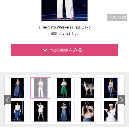
242
／260
【The Cat’s Whiskers】滝沢カレン
撮影：片山よしお
他の画像をみる