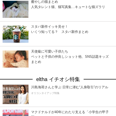
癒やしの猫まとめ
人気タレント猫、猫写真集…キュートな猫ズラリ
スタバ新作イッキ見せ！
いくつ知ってる？ スタバ新作まとめ
天使級に可愛い子供たち
ペットと子供の仲良しショット他、SNS話題キッズ
まとめ
eltha イチオシ特集
川島海荷さんと学ぶ 日常に潜む“人身取引”のリアル
オリコンタイアップ特集
マクドナルドが40年にわたり支える「小学生の甲子