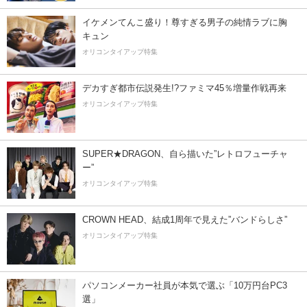
イケメンてんこ盛り！尊すぎる男子の純情ラブに胸
キュン
オリコンタイアップ特集
デカすぎ都市伝説発生!?ファミマ45％増量作戦再来
オリコンタイアップ特集
SUPER★DRAGON、自ら描いた”レトロフューチャ
ー”
オリコンタイアップ特集
CROWN HEAD、結成1周年で見えた”バンドらしさ”
オリコンタイアップ特集
パソコンメーカー社員が本気で選ぶ「10万円台PC3
選」