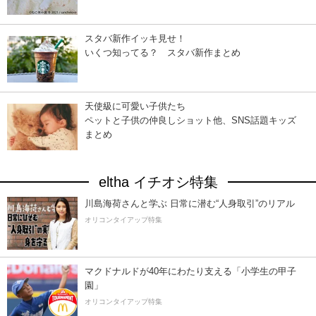
スタバ新作イッキ見せ！
いくつ知ってる？ スタバ新作まとめ
天使級に可愛い子供たち
ペットと子供の仲良しショット他、SNS話題キッズ
まとめ
eltha イチオシ特集
川島海荷さんと学ぶ 日常に潜む“人身取引”のリアル
オリコンタイアップ特集
マクドナルドが40年にわたり支える「小学生の甲子
園」
オリコンタイアップ特集