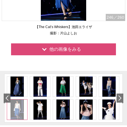
246
／260
【The Cat’s Whiskers】池田エライザ
撮影：片山よしお
他の画像をみる