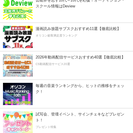
芸能界を志す10代～20代を応援！オーディション・
スクール情報はDeview
漫画読み放題サブスクおすすめ11選【徹底比較】
オリコン顧客満足度ランキング
2026年動画配信サービスおすすめ40選【徹底比較】
CS動画配信サービス20選
毎週の音楽ランキングから、ヒットの推移をチェッ
ク！
試写会、登壇イベント、サインチェキなどプレゼン
ト！
プレゼント特集