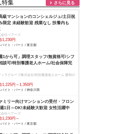
人特集
さらに見る
高級マンションのコンシェルジュ/土日祝
み限定 未経験歓迎 残業なし 扶養内も
K
式会社ベアーズ
1,230円
バイト・パート / 東京都
週1から可」調理スタッフ/無資格可/シフ
相談可/特別養護老人ホーム/社会保障完
フィラグループ株式会社/特別養護老人ホーム 愛和の
1,225円～1,350円
バイト・パート / 神奈川県
ァミリー向けマンションの受付・フロン
/週1日～OK!未経験大歓迎 女性活躍中
式会社ベアーズ
1,230円～
バイト・パート / 東京都