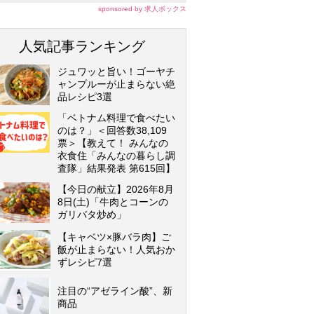
sponsored by 求人ボックス
人気記事ランキング
ジュワッと旨い！ゴーヤチ
ャンプルーが止まらない絶
品レシピ3選
「ベトナム料理で食べたい
のは？」＜回答数38,109
票＞【教えて！ みんなの
衣食住「みんなの暮らし調
査隊」結果発表 第615回】
【今日の献立】2026年8月
8日(土)「牛肉とコーンの
ガリバタ炒め」
【キャベツ×豚バラ肉】ご
飯が止まらない！人気おか
ずレシピ7選
注目の“アゼライン酸”、新
商品