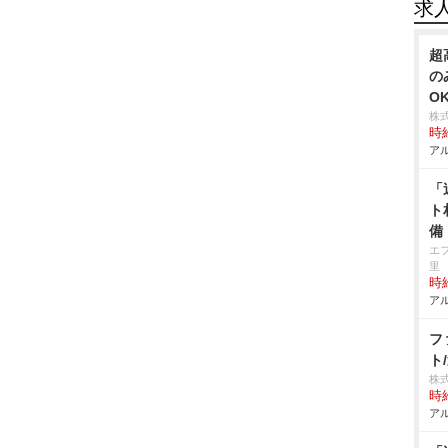
求
超
の
O
株
時給
アル
「
ト
備
エ
里
時給
アル
フ
ト
株
時給
アル