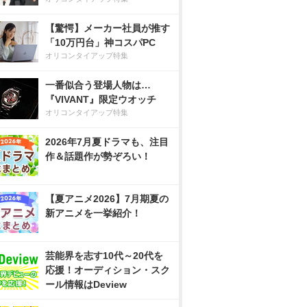
【驚愕】メーカー社員が推す
「10万円台」神コスパPC
オリコンタイアップ特集
一番似合う登場人物は…
『VIVANT』限定ウオッチ
オリコンタイアップ特集
2026年7月夏ドラマも、注目
作＆話題作が勢ぞろい！
【夏アニメ2026】7月期夏の
新アニメを一挙紹介！
芸能界を志す10代～20代を
応援！オーディション・スク
ール情報はDeview