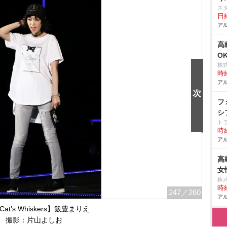
ス
日給
アル
高
O
株
時給
アル
フ
シ
ト
時給
アル
高
女
株
時給
247
／260
アル
 Cat’s Whiskers】飯豊まりえ
撮影：片山よしお