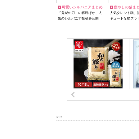
可愛いシルバニアまとめ
癒やしの猫ま
『鬼滅の刃』の再現ほか、人
人気タレント猫、
気のシルバニア投稿を公開
キュートな猫ズラ
P R