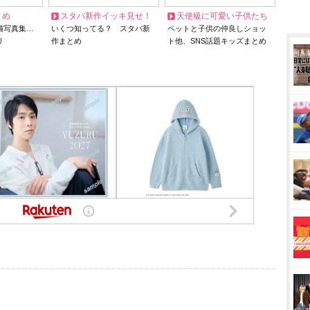
とめ
スタバ新作イッキ見せ！
天使級に可愛い子供たち
猫写真集…
いくつ知ってる？ スタバ新
ペットと子供の仲良しショッ
リ
作まとめ
ト他、SNS話題キッズまとめ