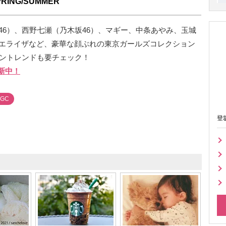
ING/SUMMER
46）、西野七瀬（乃木坂46）、マギー、中条あやみ、玉城
エライザなど、豪華な顔ぶれの東京ガールズコレクション
ッショントレンドも要チェック！
新中！
TGC
登