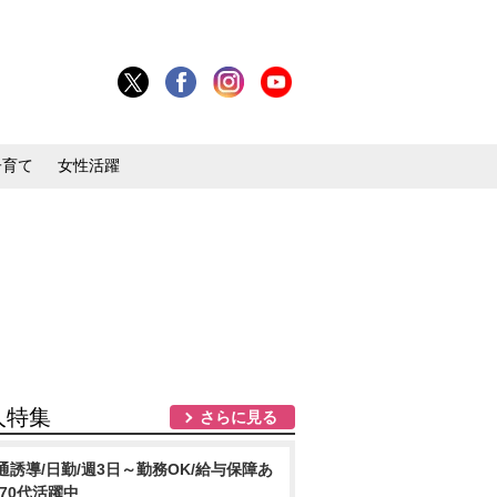
子育て
女性活躍
人特集
さらに見る
通誘導/日勤/週3日～勤務OK/給与保障あ
/70代活躍中