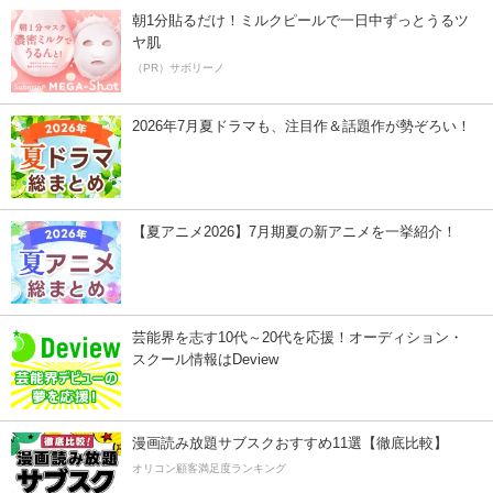
朝1分貼るだけ！ミルクピールで一日中ずっとうるツ
ヤ肌
（PR）サボリーノ
2026年7月夏ドラマも、注目作＆話題作が勢ぞろい！
【夏アニメ2026】7月期夏の新アニメを一挙紹介！
芸能界を志す10代～20代を応援！オーディション・
スクール情報はDeview
漫画読み放題サブスクおすすめ11選【徹底比較】
オリコン顧客満足度ランキング