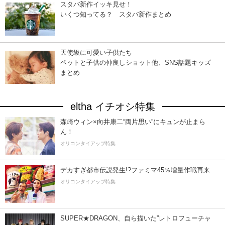
スタバ新作イッキ見せ！
いくつ知ってる？ スタバ新作まとめ
天使級に可愛い子供たち
ペットと子供の仲良しショット他、SNS話題キッズ
まとめ
eltha イチオシ特集
森崎ウィン×向井康二“両片思い”にキュンが止まら
ん！
オリコンタイアップ特集
デカすぎ都市伝説発生!?ファミマ45％増量作戦再来
オリコンタイアップ特集
SUPER★DRAGON、自ら描いた”レトロフューチャ