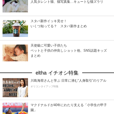
人気タレント猫、猫写真集…キュートな猫ズラリ
スタバ新作イッキ見せ！
いくつ知ってる？ スタバ新作まとめ
天使級に可愛い子供たち
ペットと子供の仲良しショット他、SNS話題キッズ
まとめ
eltha イチオシ特集
川島海荷さんと学ぶ 日常に潜む“人身取引”のリアル
オリコンタイアップ特集
マクドナルドが40年にわたり支える「小学生の甲子
園」