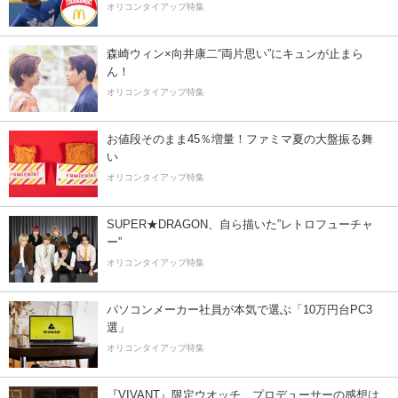
オリコンタイアップ特集
森崎ウィン×向井康二“両片思い”にキュンが止まら
ん！
オリコンタイアップ特集
お値段そのまま45％増量！ファミマ夏の大盤振る舞
い
オリコンタイアップ特集
SUPER★DRAGON、自ら描いた”レトロフューチャ
ー”
オリコンタイアップ特集
パソコンメーカー社員が本気で選ぶ「10万円台PC3
選」
オリコンタイアップ特集
『VIVANT』限定ウオッチ、プロデューサーの感想は