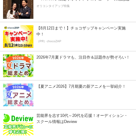
オリコンタイアップ特集
【8月12日まで！】チョコザップキャンペーン実施
中！
（PR）chocoZAP
2026年7月夏ドラマも、注目作＆話題作が勢ぞろい！
【夏アニメ2026】7月期夏の新アニメを一挙紹介！
芸能界を志す10代～20代を応援！オーディション・
スクール情報はDeview