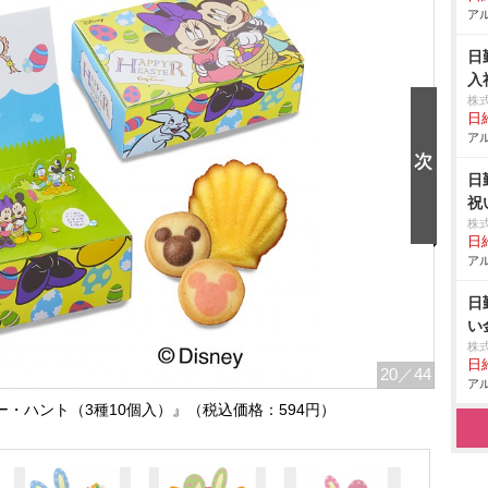
アル
日
入
株
日給
アル
日
祝
株
日給
アル
日
い
株
日給
20
／44
アル
・ハント（3種10個入）』（税込価格：594円）