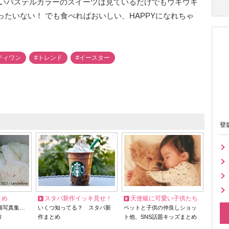
いパステルカラーのスイーツは見ているだけでもウキウキ
ったいない！ でも食べればおいしい、HAPPYになれちゃ
ティワン
#トレンド
#イースター
登
とめ
スタバ新作イッキ見せ！
天使級に可愛い子供たち
猫写真集…
いくつ知ってる？ スタバ新
ペットと子供の仲良しショッ
リ
作まとめ
ト他、SNS話題キッズまとめ