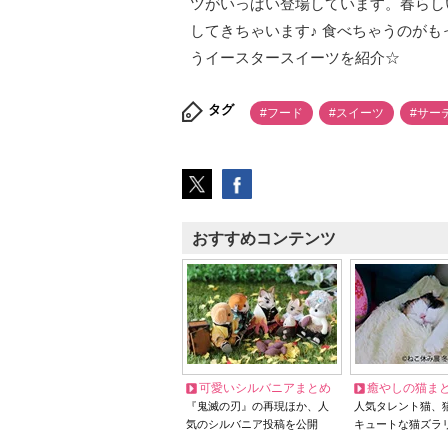
ツがいっぱい登場しています。春らし
してきちゃいます♪ 食べちゃうのがも
うイースタースイーツを紹介☆
タグ
#フード
#スイーツ
#サー
おすすめコンテンツ
可愛いシルバニアまとめ
癒やしの猫ま
『鬼滅の刃』の再現ほか、人
人気タレント猫、
気のシルバニア投稿を公開
キュートな猫ズラ