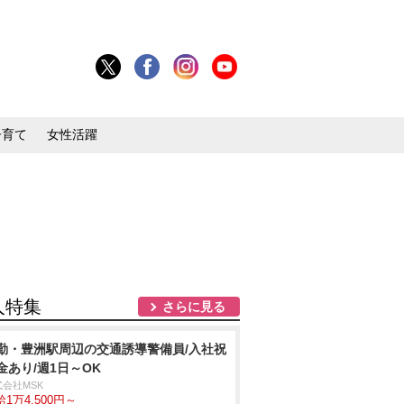
子育て
女性活躍
人特集
さらに見る
勤・豊洲駅周辺の交通誘導警備員/入社祝
金あり/週1日～OK
式会社MSK
1万4,500円～