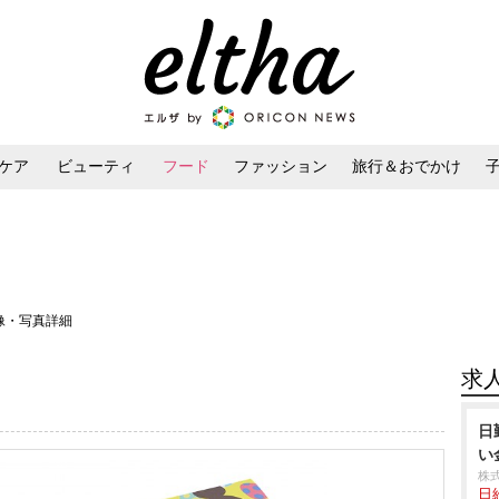
ケア
ビューティ
フード
ファッション
旅行＆おでかけ
ンケア
ダイエット・ボディケア
ヘアスタイル・ヘアアレンジ
像・写真詳細
求
日
い
株
日給