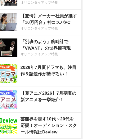
オリコンタイアップ特集
【驚愕】メーカー社員が推す
「10万円台」神コスパPC
オリコンタイアップ特集
「別班のよう」腕時計で
『VIVANT』の世界観再現
オリコンタイアップ特集
2026年7月夏ドラマも、注目
作＆話題作が勢ぞろい！
【夏アニメ2026】7月期夏の
新アニメを一挙紹介！
芸能界を志す10代～20代を
応援！オーディション・スク
ール情報はDeview