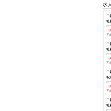
求
日
社
株
日給
アル
日
社
株
日給
アル
日
祝
株
日給
アル
日
社
株