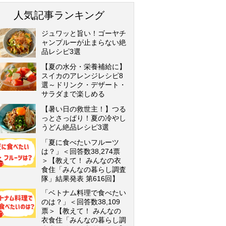
人気記事ランキング
ジュワッと旨い！ゴーヤチ
ャンプルーが止まらない絶
品レシピ3選
【夏の水分・栄養補給に】
スイカのアレンジレシピ8
選～ドリンク・デザート・
サラダまで楽しめる
【暑い日の救世主！】つる
っとさっぱり！夏の冷やし
うどん絶品レシピ3選
「夏に食べたいフルーツ
は？」＜回答数38,274票
＞【教えて！ みんなの衣
食住「みんなの暮らし調査
隊」結果発表 第616回】
「ベトナム料理で食べたい
のは？」＜回答数38,109
票＞【教えて！ みんなの
衣食住「みんなの暮らし調