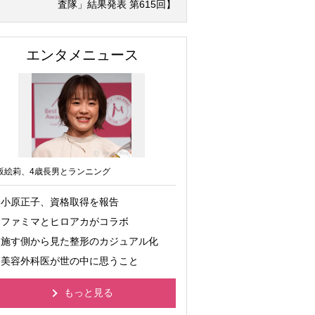
査隊」結果発表 第615回】
エンタメニュース
坂絵莉、4歳長男とランニング
小原正子、資格取得を報告
ファミマとヒロアカがコラボ
施す側から見た整形のカジュアル化
美容外科医が世の中に思うこと
もっと見る