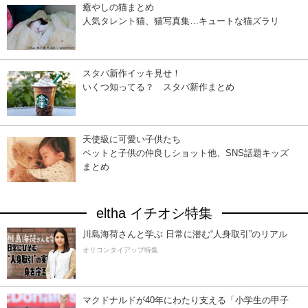
癒やしの猫まとめ
人気タレント猫、猫写真集…キュートな猫ズラリ
スタバ新作イッキ見せ！
いくつ知ってる？ スタバ新作まとめ
天使級に可愛い子供たち
ペットと子供の仲良しショット他、SNS話題キッズ
まとめ
eltha イチオシ特集
川島海荷さんと学ぶ 日常に潜む“人身取引”のリアル
オリコンタイアップ特集
マクドナルドが40年にわたり支える「小学生の甲子