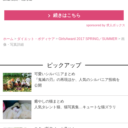
続きはこちら
sponsored by 求人ボックス
ホーム
>
ダイエット・ボディケア
>
GirlsAward 2017 SPRING／SUMMER
> 画
像・写真詳細
ピックアップ
可愛いシルバニアまとめ
『鬼滅の刃』の再現ほか、人気のシルバニア投稿を
公開
癒やしの猫まとめ
人気タレント猫、猫写真集…キュートな猫ズラリ