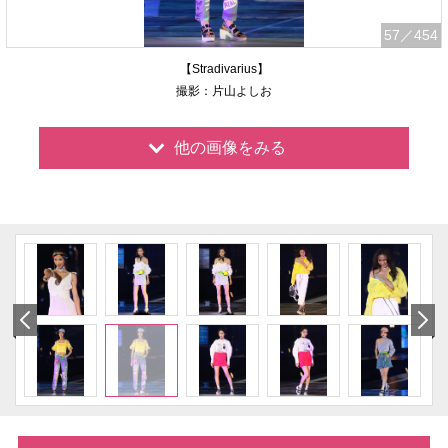
57
／454
【Stradivarius】
撮影：片山よしお
他の画像をみる