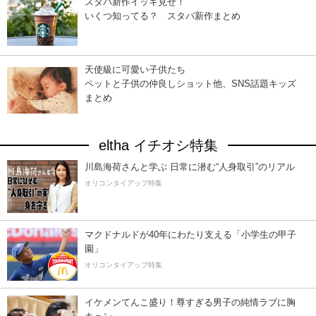
スタバ新作イッキ見せ！
いくつ知ってる？ スタバ新作まとめ
天使級に可愛い子供たち
ペットと子供の仲良しショット他、SNS話題キッズ
まとめ
eltha イチオシ特集
川島海荷さんと学ぶ 日常に潜む“人身取引”のリアル
オリコンタイアップ特集
マクドナルドが40年にわたり支える「小学生の甲子
園」
オリコンタイアップ特集
イケメンてんこ盛り！尊すぎる男子の純情ラブに胸