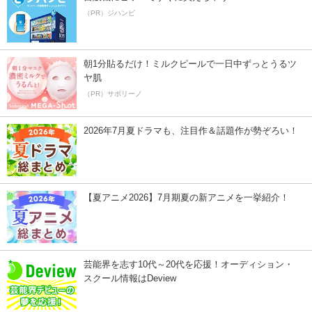
（PR）ジハンピ
朝1分貼るだけ！ミルクピールで一日中ずっとうるツ
ヤ肌
（PR）サボリーノ
2026年7月夏ドラマも、注目作＆話題作が勢ぞろい！
【夏アニメ2026】7月期夏の新アニメを一挙紹介！
芸能界を志す10代～20代を応援！オーディション・
スクール情報はDeview