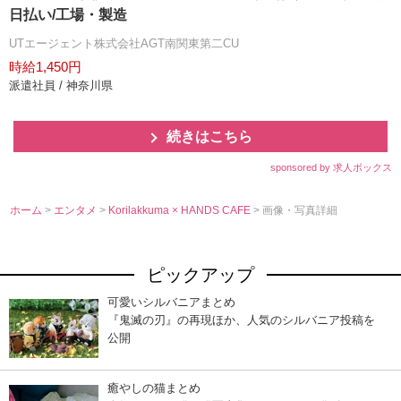
日払い/工場・製造
UTエージェント株式会社AGT南関東第二CU
時給1,450円
派遣社員 / 神奈川県
続きはこちら
sponsored by 求人ボックス
ホーム
>
エンタメ
>
Korilakkuma × HANDS CAFE
> 画像・写真詳細
ピックアップ
可愛いシルバニアまとめ
『鬼滅の刃』の再現ほか、人気のシルバニア投稿を
公開
癒やしの猫まとめ