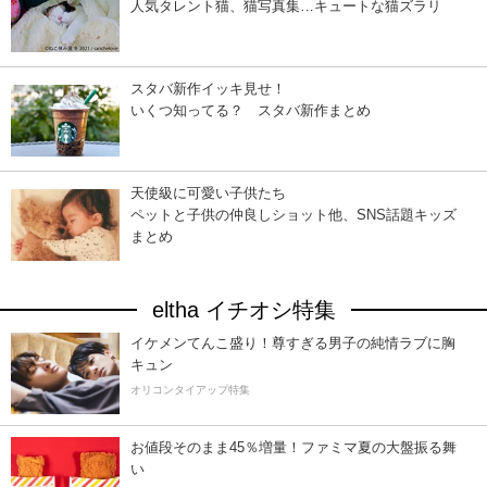
人気タレント猫、猫写真集…キュートな猫ズラリ
スタバ新作イッキ見せ！
いくつ知ってる？ スタバ新作まとめ
天使級に可愛い子供たち
ペットと子供の仲良しショット他、SNS話題キッズ
まとめ
eltha イチオシ特集
イケメンてんこ盛り！尊すぎる男子の純情ラブに胸
キュン
オリコンタイアップ特集
お値段そのまま45％増量！ファミマ夏の大盤振る舞
い