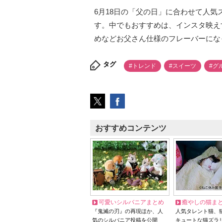
6月18日の「父の日」に合わせて人
す。中でもおすすめは、インスタ映え
めなどお父さん仕様のフレーバーにな
タグ
#トレンド
#スイーツ
#グ
おすすめコンテンツ
可愛いシルバニアまとめ
癒やしの猫ま
『鬼滅の刃』の再現ほか、人
人気タレント猫、
気のシルバニア投稿を公開
キュートな猫ズラ