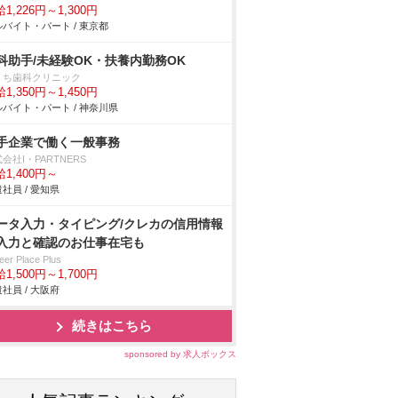
1,226円～1,300円
バイト・パート / 東京都
科助手/未経験OK・扶養内勤務OK
うち歯科クリニック
1,350円～1,450円
バイト・パート / 神奈川県
手企業で働く一般事務
会社I・PARTNERS
1,400円～
社員 / 愛知県
ータ入力・タイピング/クレカの信用情報
入力と確認のお仕事在宅も
eer Place Plus
1,500円～1,700円
社員 / 大阪府
続きはこちら
sponsored by 求人ボックス