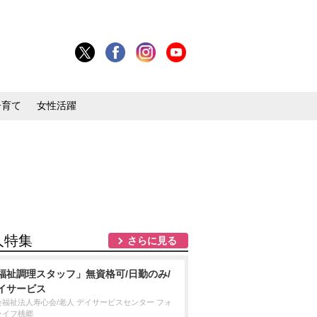
子育て
女性活躍
人特集
さらに見る
福祉調理スタッフ」無資格可/日勤のみ/
イサービス
会福祉法人寿心会/老人 デイサービスセンター フォ
ライフ桃郷