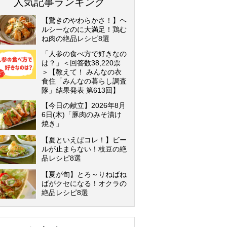
人気記事ランキング
【驚きのやわらかさ！】ヘ
ルシーなのに大満足！鶏む
ね肉の絶品レシピ8選
「人参の食べ方で好きなの
は？」＜回答数38,220票
＞【教えて！ みんなの衣
食住「みんなの暮らし調査
隊」結果発表 第613回】
【今日の献立】2026年8月
6日(木)「豚肉のみそ漬け
焼き」
【夏といえばコレ！】ビー
ルが止まらない！枝豆の絶
品レシピ8選
【夏が旬】とろ～りねばね
ばがクセになる！オクラの
絶品レシピ8選