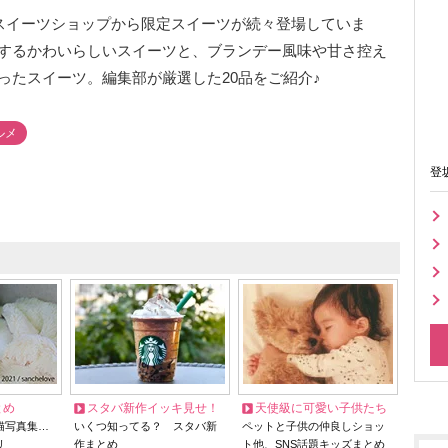
気スイーツショップから限定スイーツが続々登場していま
するかわいらしいスイーツと、ブランデー風味や甘さ控え
ったスイーツ。編集部が厳選した20品をご紹介♪
ルメ
登
とめ
スタバ新作イッキ見せ！
天使級に可愛い子供たち
猫写真集…
いくつ知ってる？ スタバ新
ペットと子供の仲良しショッ
リ
作まとめ
ト他、SNS話題キッズまとめ