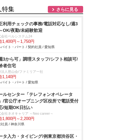
人特集
さらに見る
正利用チェックの事務/電話対応なし/週3
～OK/夜勤/未経験歓迎
式会社ベルシステム24
1,400円～1,750円
バイト・パート / 契約社員 / 愛知県
週3から可」調理スタッフ/シフト相談可/
齢者住宅
療法人悠山会/ファミリア一社
1,140円
バイト・パート / 愛知県
ールセンター「テレフォンオペレータ
」/官公庁オープニング区役所で電話受付
応/短期OK日払い
会社ネオキャリア ～Neo career～
1,800円～2,200円
社員 / 神奈川県
ータ入力・タイピング/例東京都渋谷区・