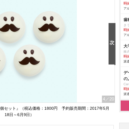
時給
アル
歯
き
時給
アル
大
株式
時給
派遣
デ
の
Car
時給
派遣
4
／20
セット』（税込価格：1800円 予約販売期間：2017年5月
18日～6月9日）