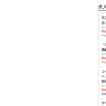
求
不
日
株
時給
アル
「
高
医
時給
アル
コ
ー
対
株式
時給
派遣
デ