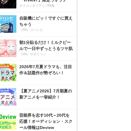
『VIVANT』限定ウオッチ
オリコンタイアップ特集
自販機にピッ！ですぐに買え
ちゃう
（PR）ジハンピ
朝1分貼るだけ！ミルクピー
ルで一日中ずっとうるツヤ肌
（PR）サボリーノ
2026年7月夏ドラマも、注目
作＆話題作が勢ぞろい！
【夏アニメ2026】7月期夏の
新アニメを一挙紹介！
芸能界を志す10代～20代を
応援！オーディション・スク
ール情報はDeview