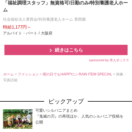
「福祉調理スタッフ」無資格可/日勤のみ/特別養護老人ホー
ム
社会福祉法人香西会/特別養護老人ホーム 香西園
時給1,177円～
アルバイト・パート / 大阪府
続きはこちら
sponsored by 求人ボックス
ホーム
>
ファッション
>
雨の日でもHAPPYに♪ RAIN ITEM SPECIAL
> 画像・
写真詳細
ピックアップ
可愛いシルバニアまとめ
『鬼滅の刃』の再現ほか、人気のシルバニア投稿を
公開