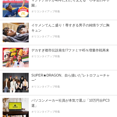
マクドナルドが40年にわたり支える「小学生の甲子
園」
オリコンタイアップ特集
イケメンてんこ盛り！尊すぎる男子の純情ラブに胸
キュン
オリコンタイアップ特集
デカすぎ都市伝説発生!?ファミマ45％増量作戦再来
オリコンタイアップ特集
SUPER★DRAGON、自ら描いた”レトロフューチャ
ー”
オリコンタイアップ特集
パソコンメーカー社員が本気で選ぶ「10万円台PC3
選」
オリコンタイアップ特集