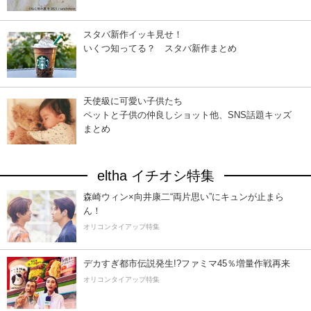
スタバ新作イッキ見せ！
いくつ知ってる？ スタバ新作まとめ
天使級に可愛い子供たち
ペットと子供の仲良しショット他、SNS話題キッズ
まとめ
eltha イチオシ特集
森崎ウィン×向井康二“両片思い”にキュンが止まら
ん！
オリコンタイアップ特集
デカすぎ都市伝説発生!?ファミマ45％増量作戦再来
オリコンタイアップ特集