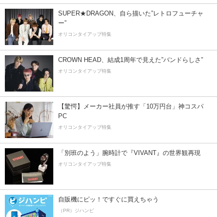
SUPER★DRAGON、自ら描いた”レトロフューチャ
ー”
オリコンタイアップ特集
CROWN HEAD、結成1周年で見えた”バンドらしさ”
オリコンタイアップ特集
【驚愕】メーカー社員が推す「10万円台」神コスパ
PC
オリコンタイアップ特集
「別班のよう」腕時計で『VIVANT』の世界観再現
オリコンタイアップ特集
自販機にピッ！ですぐに買えちゃう
（PR）ジハンピ