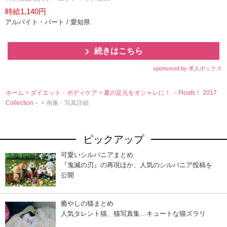
時給1,140円
アルバイト・パート / 愛知県
続きはこちら
sponsored by 求人ボックス
ホーム
>
ダイエット・ボディケア
>
夏の足元をオシャレに！ －Floats！ 2017
Collection－
> 画像・写真詳細
ピックアップ
可愛いシルバニアまとめ
『鬼滅の刃』の再現ほか、人気のシルバニア投稿を
公開
癒やしの猫まとめ
人気タレント猫、猫写真集…キュートな猫ズラリ