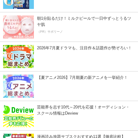
朝1分貼るだけ！ミルクピールで一日中ずっとうるツ
ヤ肌
（PR）サボリーノ
2026年7月夏ドラマも、注目作＆話題作が勢ぞろい！
【夏アニメ2026】7月期夏の新アニメを一挙紹介！
芸能界を志す10代～20代を応援！オーディション・
スクール情報はDeview
漫画読み放題サブスクおすすめ11選【徹底比較】