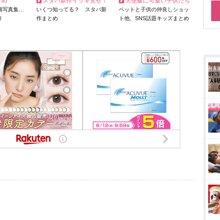
とめ
スタバ新作イッキ見せ！
天使級に可愛い子供たち
猫写真集…
いくつ知ってる？ スタバ新
ペットと子供の仲良しショッ
リ
作まとめ
ト他、SNS話題キッズまとめ