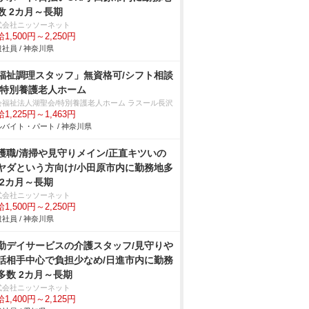
数 2カ月～長期
式会社ニッソーネット
1,500円～2,250円
社員 / 神奈川県
福祉調理スタッフ」無資格可/シフト相談
/特別養護老人ホーム
会福祉法人湖聖会/特別養護老人ホーム ラスール長沢
1,225円～1,463円
バイト・パート / 神奈川県
護職/清掃や見守りメイン/正直キツいの
ヤダという方向け/小田原市内に勤務地多
 2カ月～長期
式会社ニッソーネット
1,500円～2,250円
社員 / 神奈川県
勤デイサービスの介護スタッフ/見守り
話相手中心で負担少なめ/日進市内に勤務
多数 2カ月～長期
式会社ニッソーネット
1,400円～2,125円