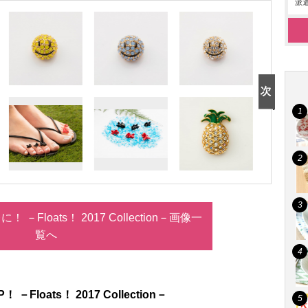
派遣
Floats！ 2017 Collection－画像一
覧へ
oats！ 2017 Collection－