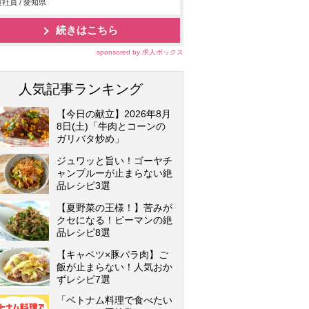
社員 / 愛知県
続きはこちら
sponsored by 求人ボックス
人気記事ランキング
【今日の献立】2026年8月
8日(土)「牛肉とコーンの
ガリバタ炒め」
ジュワッと旨い！ゴーヤチ
ャンプルーが止まらない絶
品レシピ3選
【夏野菜の王様！】苦みが
クセになる！ピーマンの絶
品レシピ8選
【キャベツ×豚バラ肉】ご
飯が止まらない！人気おか
ずレシピ7選
「ベトナム料理で食べたい