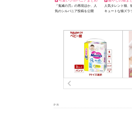
可愛いシルバニアまとめ
癒やしの猫ま
『鬼滅の刃』の再現ほか、人
人気タレント猫、
気のシルバニア投稿を公開
キュートな猫ズラ
P R