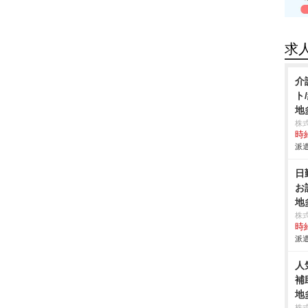
求
介
ト
地
株
時給
派遣
日
お
地
株
時給
派遣
人
補
地
株