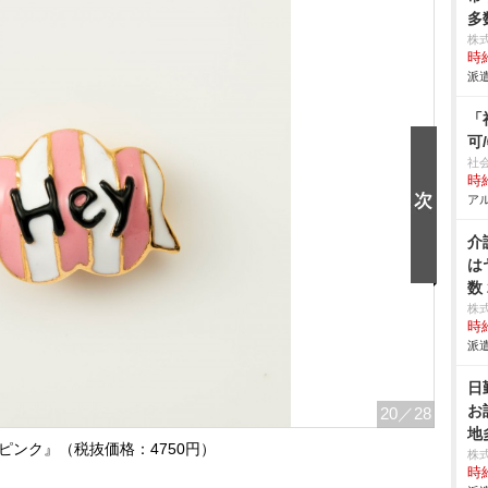
多
株
時給
派遣
「
可
社
時給
アル
介
は
数
株
時給
派遣
日
お
20
／28
地
ピンク』（税抜価格：4750円）
株
時給