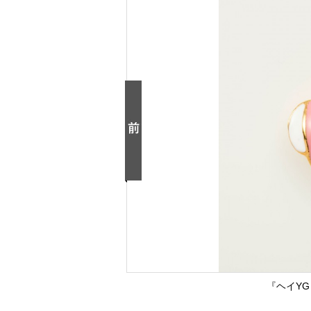
『ヘイYG