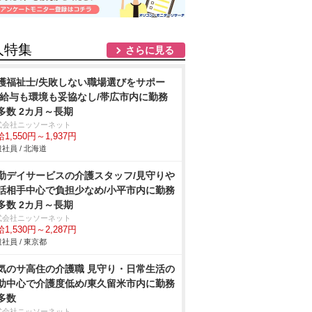
人特集
さらに見る
護福祉士/失敗しない職場選びをサポー
/給与も環境も妥協なし/帯広市内に勤務
多数 2カ月～長期
式会社ニッソーネット
1,550円～1,937円
社員 / 北海道
勤デイサービスの介護スタッフ/見守り
話相手中心で負担少なめ/小平市内に勤務
多数 2カ月～長期
式会社ニッソーネット
1,530円～2,287円
社員 / 東京都
気のサ高住の介護職 見守り・日常生活の
助中心で介護度低め/東久留米市内に勤務
多数
式会社ニッソーネット