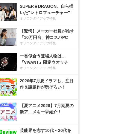
SUPER★DRAGON、自ら描
いた”レトロフューチャー”
オリコンタイアップ特集
【驚愕】メーカー社員が推す
「10万円台」神コスパPC
オリコンタイアップ特集
一番似合う登場人物は…
『VIVANT』限定ウオッチ
オリコンタイアップ特集
2026年7月夏ドラマも、注目
作＆話題作が勢ぞろい！
【夏アニメ2026】7月期夏の
新アニメを一挙紹介！
芸能界を志す10代～20代を