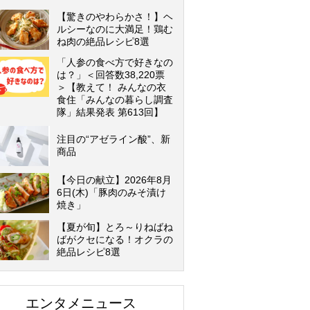
【驚きのやわらかさ！】ヘ
ルシーなのに大満足！鶏む
ね肉の絶品レシピ8選
「人参の食べ方で好きなの
は？」＜回答数38,220票
＞【教えて！ みんなの衣
食住「みんなの暮らし調査
隊」結果発表 第613回】
注目の“アゼライン酸”、新
商品
【今日の献立】2026年8月
6日(木)「豚肉のみそ漬け
焼き」
【夏が旬】とろ～りねばね
ばがクセになる！オクラの
絶品レシピ8選
エンタメニュース