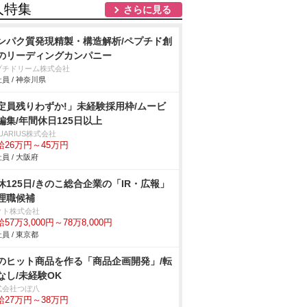
人特集
さらに見る
ンパク質発現精製・構造解析/ペプチド創
のリーディングカンパニー
プチドリーム株式会社
員 / 神奈川県
定員残りわずか!」未経験採用枠/ムービ
編集/年間休日125日以上
UARIUS株式会社
給26万円～45万円
員 / 大阪府
休125日/きのこ総合企業の「IR・広報」
理職候補
クト株式会社
57万3,000円～78万8,000円
員 / 東京都
のヒット商品を作る「商品企画開発」/転
なし/未経験OK
式会社つぼ八
給27万円～38万円