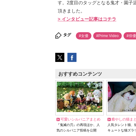
す。2度目のタッグとなる鬼才・園子
頂きました。
> インタビュー記事はコチラ
タグ
#女優
#Prime Video
#俳
おすすめコンテンツ
可愛いシルバニアまとめ
癒やしの猫ま
『鬼滅の刃』の再現ほか、人
人気タレント猫、
気のシルバニア投稿を公開
キュートな猫ズラ