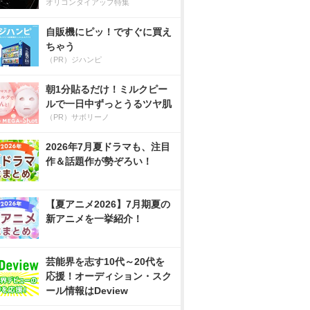
オリコンタイアップ特集
自販機にピッ！ですぐに買え
ちゃう
（PR）ジハンピ
朝1分貼るだけ！ミルクピー
ルで一日中ずっとうるツヤ肌
（PR）サボリーノ
2026年7月夏ドラマも、注目
作＆話題作が勢ぞろい！
【夏アニメ2026】7月期夏の
新アニメを一挙紹介！
芸能界を志す10代～20代を
応援！オーディション・スク
ール情報はDeview