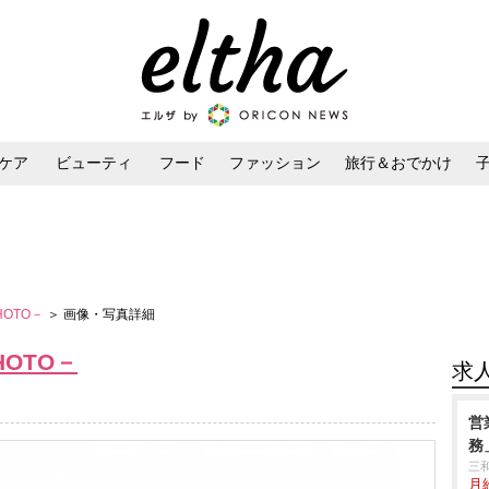
ケア
ビューティ
フード
ファッション
旅行＆おでかけ
ンケア
ダイエット・ボディケア
ヘアスタイル・ヘアアレンジ
－PHOTO－
＞ 画像・写真詳細
PHOTO－
求
営
務
三
月給