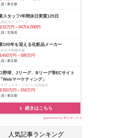
員 / 東京都
業スタッフ/年間休日実質125日
式会社ネクステージ
32万円～64万4,000円
員 / 北海道
業100年を迎える化粧品メーカー
式会社大島椿本舗
収450万円～580万円
員 / 東京都
ロ野球、Jリーグ、Bリーグ等ECサイト
「Webマーケティング」
ァナティクス・ジャパン合同会社
収350万円～550万円
員 / 東京都
続きはこちら
sponsored by 求人ボックス
人気記事ランキング