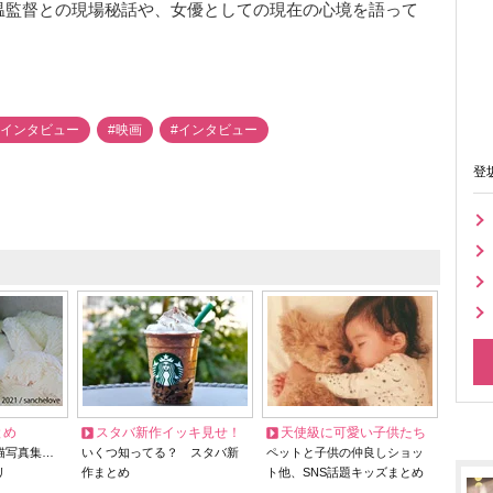
温監督との現場秘話や、女優としての現在の心境を語って
優インタビュー
#映画
#インタビュー
登
とめ
スタバ新作イッキ見せ！
天使級に可愛い子供たち
猫写真集…
いくつ知ってる？ スタバ新
ペットと子供の仲良しショッ
リ
作まとめ
ト他、SNS話題キッズまとめ