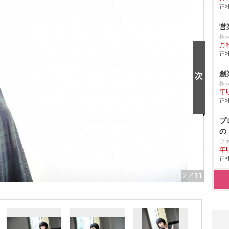
正社
営
株
月給
正社
創
株
年
正社
プ
の
フ
年
正社
2
／11