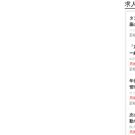
求
タ
薬
ペ
正社
「
ー
AQ
月
正社
年
管
ホ
月給
正社
次
勤
株
月