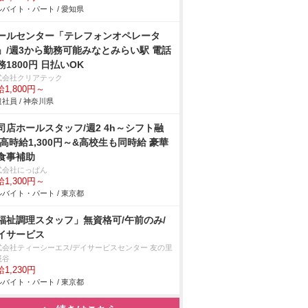
バイト・パート / 愛知県
ールセンター「テレフォンオペレータ
」/週3から勤務可能みなとみらい駅 電話
務1800円 日払いOK
式会社クリアテック
1,800円～
社員 / 神奈川県
司店ホールスタッフ/週2 4h～シフト融
 高時給1,300円～&高校生も同時給 豪華
食事補助
式会社にっぱん
1,300円～
バイト・パート / 東京都
福祉調理スタッフ」無資格可/午前のみ/
イサービス
式会社ティーシーエス/デイサービスセンター 友の里
糀谷
1,230円
バイト・パート / 東京都