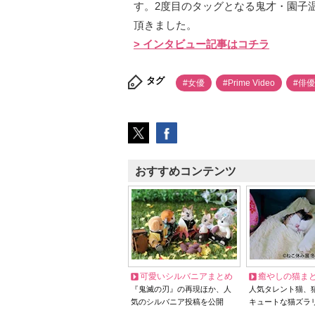
す。2度目のタッグとなる鬼才・園子
頂きました。
> インタビュー記事はコチラ
タグ
#女優
#Prime Video
#俳
おすすめコンテンツ
可愛いシルバニアまとめ
癒やしの猫ま
『鬼滅の刃』の再現ほか、人
人気タレント猫、
気のシルバニア投稿を公開
キュートな猫ズラ