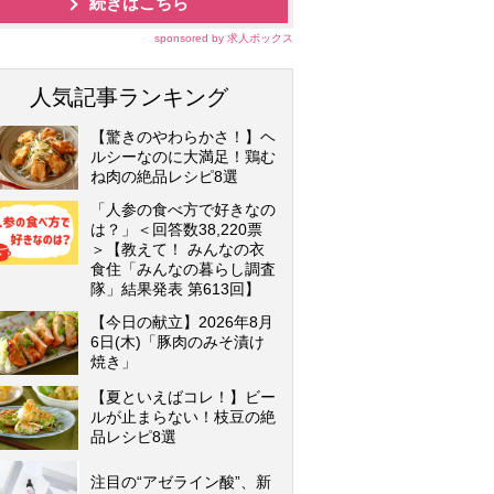
続きはこちら
sponsored by 求人ボックス
人気記事ランキング
【驚きのやわらかさ！】ヘ
ルシーなのに大満足！鶏む
ね肉の絶品レシピ8選
「人参の食べ方で好きなの
は？」＜回答数38,220票
＞【教えて！ みんなの衣
食住「みんなの暮らし調査
隊」結果発表 第613回】
【今日の献立】2026年8月
6日(木)「豚肉のみそ漬け
焼き」
【夏といえばコレ！】ビー
ルが止まらない！枝豆の絶
品レシピ8選
注目の“アゼライン酸”、新