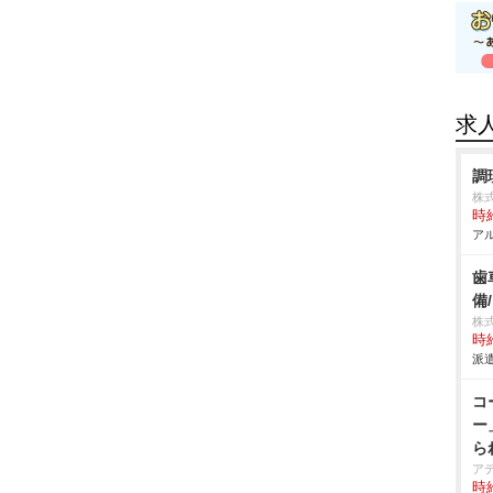
求
調
株
時給
アル
歯
備
株
時給
派遣
コ
ー
ら
ア
時給