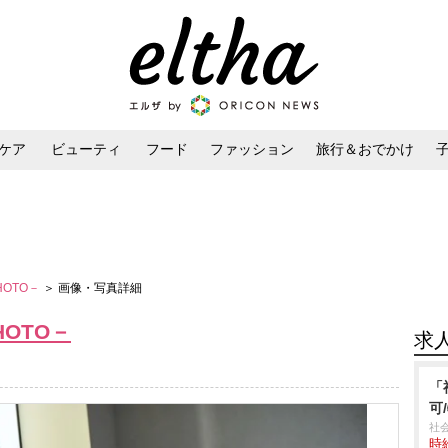
ケア
ビューティ
フード
ファッション
旅行＆おでかけ
ンケア
ダイエット・ボディケア
ヘアスタイル・ヘアアレンジ
－PHOTO－
＞ 画像・写真詳細
PHOTO－
求
「
可
社
時給