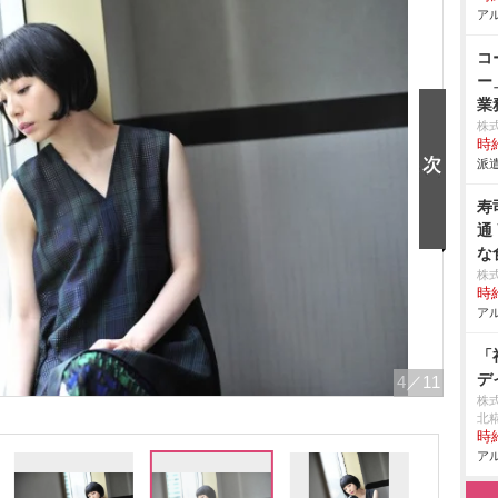
アル
コ
ー
業
株
時給
派遣
寿
通
な
株
時給
アル
「
デ
4
／11
株
北
時給
アル