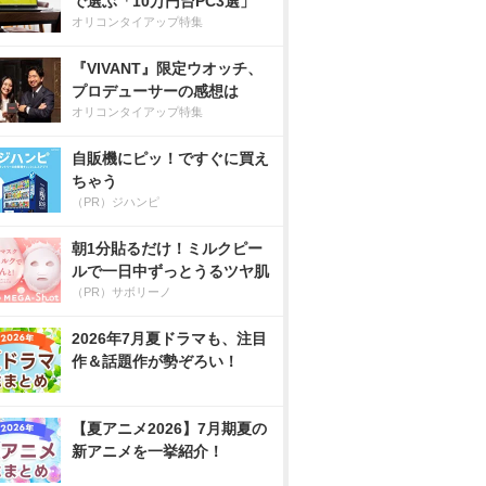
で選ぶ「10万円台PC3選」
オリコンタイアップ特集
『VIVANT』限定ウオッチ、
プロデューサーの感想は
オリコンタイアップ特集
自販機にピッ！ですぐに買え
ちゃう
（PR）ジハンピ
朝1分貼るだけ！ミルクピー
ルで一日中ずっとうるツヤ肌
（PR）サボリーノ
2026年7月夏ドラマも、注目
作＆話題作が勢ぞろい！
【夏アニメ2026】7月期夏の
新アニメを一挙紹介！