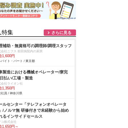
人特集
さらに見る
理補助・無資格可の調理師/調理スタッフ
式会社ニフス 前田病院内の厨房
1,600円
バイト・パート / 東京都
車製造における機械オペレーター/寮完
/日払い/工場・製造
式会社ライオン社
1,350円
社員 / 神奈川県
ールセンター「テレフォンオペレータ
」/ノルマ無 研修付きで未経験から始め
れるインサイドセールス
デコ株式会社
1,650円～