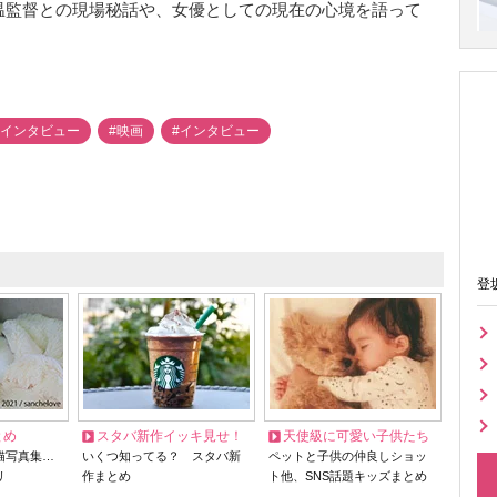
温監督との現場秘話や、女優としての現在の心境を語って
優インタビュー
#映画
#インタビュー
登
とめ
スタバ新作イッキ見せ！
天使級に可愛い子供たち
猫写真集…
いくつ知ってる？ スタバ新
ペットと子供の仲良しショッ
リ
作まとめ
ト他、SNS話題キッズまとめ