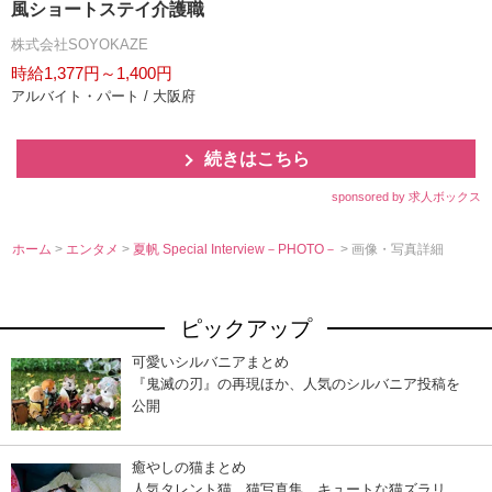
風ショートステイ介護職
株式会社SOYOKAZE
時給1,377円～1,400円
アルバイト・パート / 大阪府
続きはこちら
sponsored by 求人ボックス
ホーム
>
エンタメ
>
夏帆 Special Interview－PHOTO－
> 画像・写真詳細
ピックアップ
可愛いシルバニアまとめ
『鬼滅の刃』の再現ほか、人気のシルバニア投稿を
公開
癒やしの猫まとめ
人気タレント猫、猫写真集…キュートな猫ズラリ