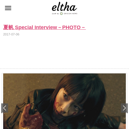
夏帆 Special Interview－PHOTO－
2017-07-06