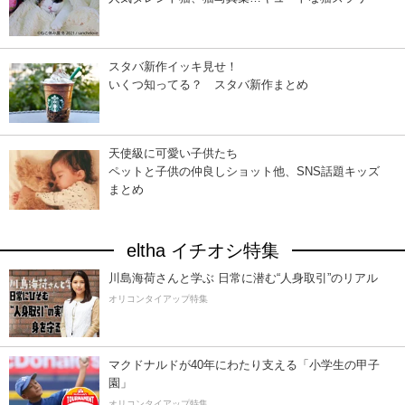
スタバ新作イッキ見せ！
いくつ知ってる？ スタバ新作まとめ
天使級に可愛い子供たち
ペットと子供の仲良しショット他、SNS話題キッズ
まとめ
eltha イチオシ特集
川島海荷さんと学ぶ 日常に潜む“人身取引”のリアル
オリコンタイアップ特集
マクドナルドが40年にわたり支える「小学生の甲子
園」
オリコンタイアップ特集