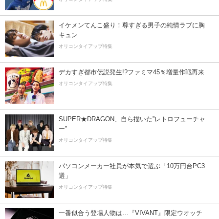
イケメンてんこ盛り！尊すぎる男子の純情ラブに胸
キュン
オリコンタイアップ特集
デカすぎ都市伝説発生!?ファミマ45％増量作戦再来
オリコンタイアップ特集
SUPER★DRAGON、自ら描いた”レトロフューチャ
ー”
オリコンタイアップ特集
パソコンメーカー社員が本気で選ぶ「10万円台PC3
選」
オリコンタイアップ特集
一番似合う登場人物は…『VIVANT』限定ウオッチ