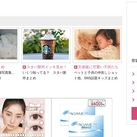
登
とめ
スタバ新作イッキ見せ！
天使級に可愛い子供たち
猫写真集…
いくつ知ってる？ スタバ新
ペットと子供の仲良しショッ
リ
作まとめ
ト他、SNS話題キッズまとめ