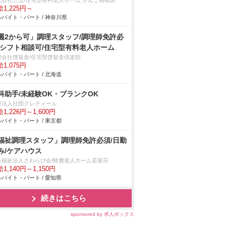
式会社三五/住宅型有料老人ホーム さんご相模原
1,225円～
バイト・パート / 神奈川県
週2から可」調理スタッフ/調理師免許必
/シフト相談可/住宅型有料老人ホーム
限会社啓翁舎/住宅型啓翁舎倶楽部
1,075円
バイト・パート / 北海道
科助手/未経験OK・ブランクOK
療法人社団クレティール
1,226円～1,600円
バイト・パート / 東京都
福祉調理スタッフ」調理師免許必須/日勤
み/ケアハウス
会福祉法人さわらび会/軽費老人ホーム若菜荘
1,140円～1,150円
バイト・パート / 愛知県
続きはこちら
sponsored by 求人ボックス