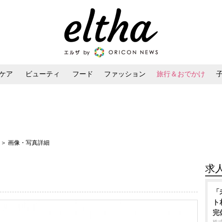
ケア
ビューティ
フード
ファッション
旅行＆おでかけ
ンケア
ダイエット・ボディケア
ヘアスタイル・ヘアアレンジ
ズ
＞ 画像・写真詳細
求
「
ト
完