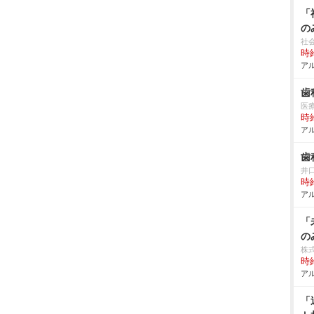
「
の
社
時給
アル
歯
医
時給
アル
歯
井
時給
アル
「
の
株
時給
アル
「