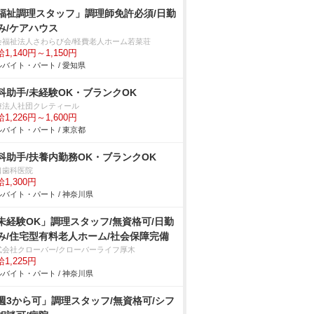
福祉調理スタッフ」調理師免許必須/日勤
み/ケアハウス
会福祉法人さわらび会/軽費老人ホーム若菜荘
1,140円～1,150円
バイト・パート / 愛知県
科助手/未経験OK・ブランクOK
療法人社団クレティール
1,226円～1,600円
バイト・パート / 東京都
科助手/扶養内勤務OK・ブランクOK
口歯科医院
1,300円
バイト・パート / 神奈川県
未経験OK」調理スタッフ/無資格可/日勤
み/住宅型有料老人ホーム/社会保障完備
式会社クローバー/クローバーライフ厚木
1,225円
バイト・パート / 神奈川県
週3から可」調理スタッフ/無資格可/シフ