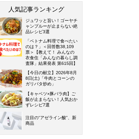
人気記事ランキング
ジュワッと旨い！ゴーヤチ
ャンプルーが止まらない絶
品レシピ3選
「ベトナム料理で食べたい
のは？」＜回答数38,109
票＞【教えて！ みんなの
衣食住「みんなの暮らし調
査隊」結果発表 第615回】
【今日の献立】2026年8月
8日(土)「牛肉とコーンの
ガリバタ炒め」
【キャベツ×豚バラ肉】ご
飯が止まらない！人気おか
ずレシピ7選
注目の“アゼライン酸”、新
商品