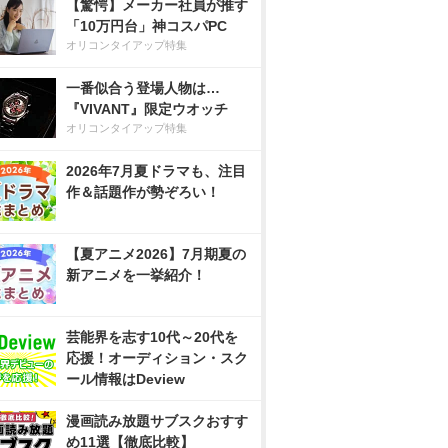
【驚愕】メーカー社員が推す
「10万円台」神コスパPC
オリコンタイアップ特集
一番似合う登場人物は…
『VIVANT』限定ウオッチ
オリコンタイアップ特集
2026年7月夏ドラマも、注目
作＆話題作が勢ぞろい！
【夏アニメ2026】7月期夏の
新アニメを一挙紹介！
芸能界を志す10代～20代を
応援！オーディション・スク
ール情報はDeview
漫画読み放題サブスクおすす
め11選【徹底比較】