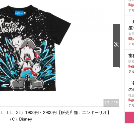
株
時給
アル
「
須
有
時給
アル
歯
医
時給
アル
「
の
社
時給
13
／19
アル
M､L、LL、3L）1900円～2900円【販売店舗：エンポーリオ】
（C）Disney