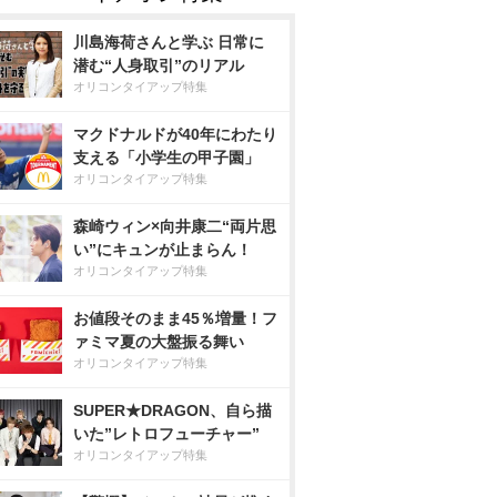
川島海荷さんと学ぶ 日常に
潜む“人身取引”のリアル
オリコンタイアップ特集
マクドナルドが40年にわたり
支える「小学生の甲子園」
オリコンタイアップ特集
森崎ウィン×向井康二“両片思
い”にキュンが止まらん！
オリコンタイアップ特集
お値段そのまま45％増量！フ
ァミマ夏の大盤振る舞い
オリコンタイアップ特集
SUPER★DRAGON、自ら描
いた”レトロフューチャー”
オリコンタイアップ特集