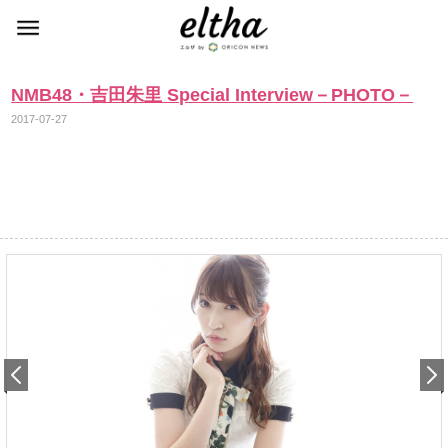
NMB48・吉田朱里 Special Interview－PHOTO－
2017-07-27