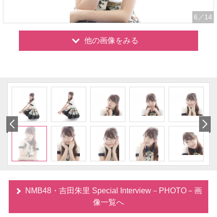
6
／14
他の画像をみる
NMB48・吉田朱里 Special Interview－PHOTO－画
像一覧へ