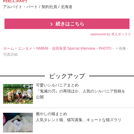
時給1,300円
アルバイト・パート / 契約社員 / 北海道
続きはこちら
sponsored by 求人ボックス
ホーム
>
エンタメ
>
NMB48・吉田朱里 Special Interview－PHOTO－
> 画像・
写真詳細
ピックアップ
可愛いシルバニアまとめ
『鬼滅の刃』の再現ほか、人気のシルバニア投稿を
公開
癒やしの猫まとめ
人気タレント猫、猫写真集…キュートな猫ズラリ