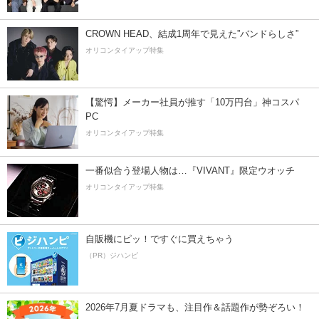
CROWN HEAD、結成1周年で見えた”バンドらしさ”
オリコンタイアップ特集
【驚愕】メーカー社員が推す「10万円台」神コスパ
PC
オリコンタイアップ特集
一番似合う登場人物は…『VIVANT』限定ウオッチ
オリコンタイアップ特集
自販機にピッ！ですぐに買えちゃう
（PR）ジハンピ
2026年7月夏ドラマも、注目作＆話題作が勢ぞろい！