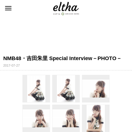
NMB48・吉田朱里 Special Interview－PHOTO－
2017-07-27