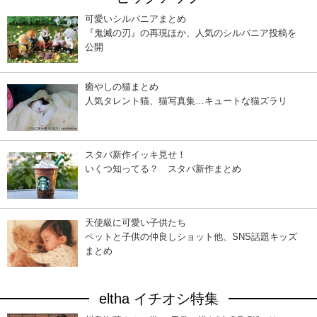
可愛いシルバニアまとめ
『鬼滅の刃』の再現ほか、人気のシルバニア投稿を
公開
癒やしの猫まとめ
人気タレント猫、猫写真集…キュートな猫ズラリ
スタバ新作イッキ見せ！
いくつ知ってる？ スタバ新作まとめ
天使級に可愛い子供たち
ペットと子供の仲良しショット他、SNS話題キッズ
まとめ
eltha イチオシ特集