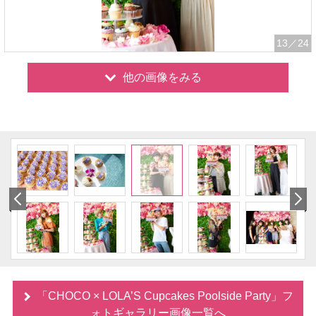
13
／24
他の画像をみる
「CHOCO × LOLA’S Cupcakes Poolside Party」フ
ォトギャラリー画像一覧へ