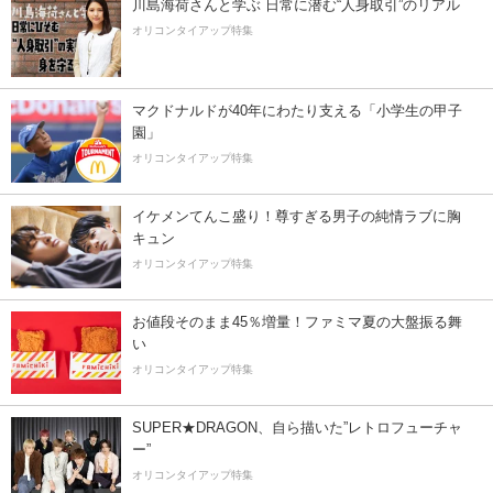
川島海荷さんと学ぶ 日常に潜む“人身取引”のリアル
オリコンタイアップ特集
マクドナルドが40年にわたり支える「小学生の甲子
園」
オリコンタイアップ特集
イケメンてんこ盛り！尊すぎる男子の純情ラブに胸
キュン
オリコンタイアップ特集
お値段そのまま45％増量！ファミマ夏の大盤振る舞
い
オリコンタイアップ特集
SUPER★DRAGON、自ら描いた”レトロフューチャ
ー”
オリコンタイアップ特集