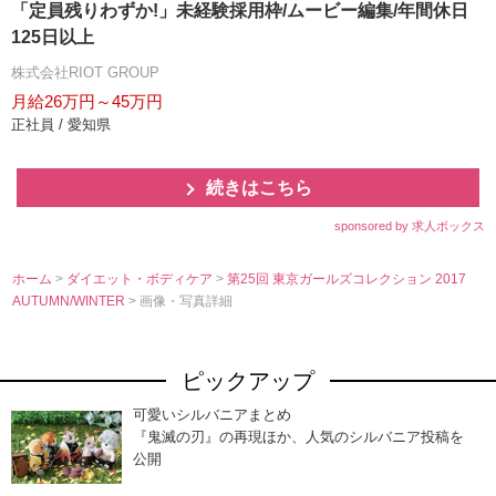
「定員残りわずか!」未経験採用枠/ムービー編集/年間休日
125日以上
株式会社RIOT GROUP
月給26万円～45万円
正社員 / 愛知県
続きはこちら
sponsored by 求人ボックス
ホーム
>
ダイエット・ボディケア
>
第25回 東京ガールズコレクション 2017
AUTUMN/WINTER
> 画像・写真詳細
ピックアップ
可愛いシルバニアまとめ
『鬼滅の刃』の再現ほか、人気のシルバニア投稿を
公開