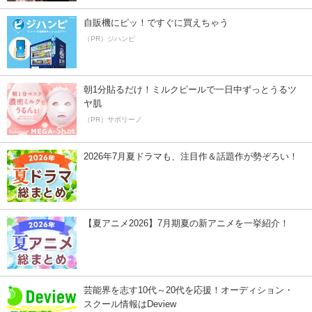
自販機にピッ！ですぐに買えちゃう
（PR）ジハンピ
朝1分貼るだけ！ミルクピールで一日中ずっとうるツ
ヤ肌
（PR）サボリーノ
2026年7月夏ドラマも、注目作＆話題作が勢ぞろい！
【夏アニメ2026】7月期夏の新アニメを一挙紹介！
芸能界を志す10代～20代を応援！オーディション・
スクール情報はDeview