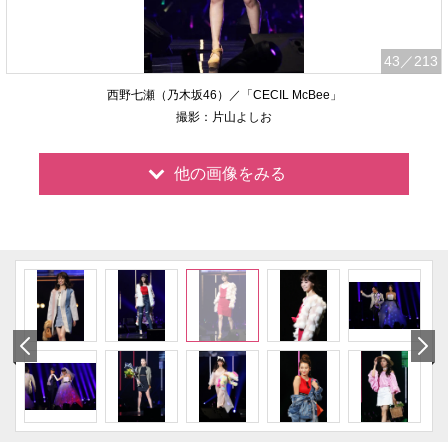
43
／213
西野七瀬（乃木坂46）／「CECIL McBee」
撮影：片山よしお
他の画像をみる