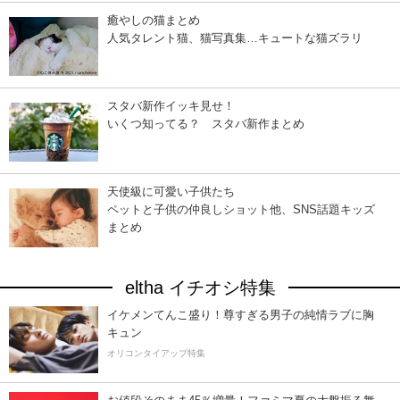
癒やしの猫まとめ
人気タレント猫、猫写真集…キュートな猫ズラリ
スタバ新作イッキ見せ！
いくつ知ってる？ スタバ新作まとめ
天使級に可愛い子供たち
ペットと子供の仲良しショット他、SNS話題キッズ
まとめ
eltha イチオシ特集
イケメンてんこ盛り！尊すぎる男子の純情ラブに胸
キュン
オリコンタイアップ特集