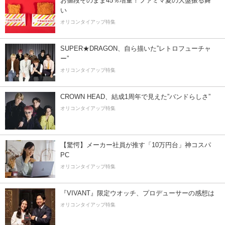
お値段そのまま45％増量！ファミマ夏の大盤振る舞
い
オリコンタイアップ特集
SUPER★DRAGON、自ら描いた”レトロフューチャ
ー”
オリコンタイアップ特集
CROWN HEAD、結成1周年で見えた”バンドらしさ”
オリコンタイアップ特集
【驚愕】メーカー社員が推す「10万円台」神コスパ
PC
オリコンタイアップ特集
『VIVANT』限定ウオッチ、プロデューサーの感想は
オリコンタイアップ特集