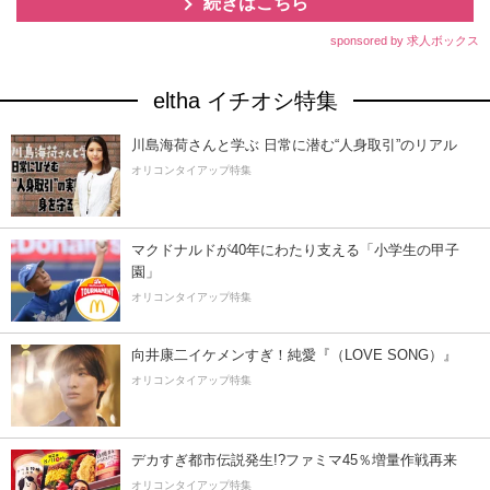
続きはこちら
sponsored by 求人ボックス
eltha イチオシ特集
川島海荷さんと学ぶ 日常に潜む“人身取引”のリアル
オリコンタイアップ特集
マクドナルドが40年にわたり支える「小学生の甲子
園」
オリコンタイアップ特集
向井康二イケメンすぎ！純愛『（LOVE SONG）』
オリコンタイアップ特集
デカすぎ都市伝説発生!?ファミマ45％増量作戦再来
オリコンタイアップ特集