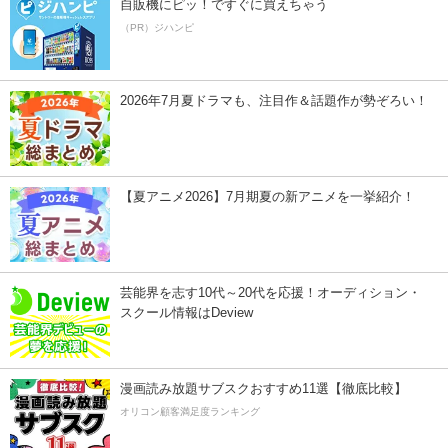
自販機にピッ！ですぐに買えちゃう
（PR）ジハンピ
2026年7月夏ドラマも、注目作＆話題作が勢ぞろい！
【夏アニメ2026】7月期夏の新アニメを一挙紹介！
芸能界を志す10代～20代を応援！オーディション・
スクール情報はDeview
漫画読み放題サブスクおすすめ11選【徹底比較】
オリコン顧客満足度ランキング