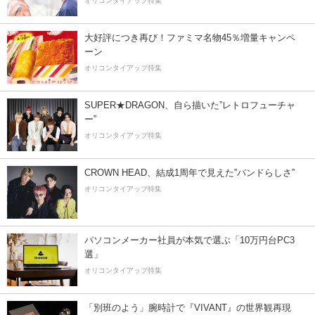
オリコンタイアップ特集
大好評につき再び！ファミマ名物45％増量キャンペ
ーン
オリコンタイアップ特集
SUPER★DRAGON、自ら描いた”レトロフューチャ
ー”
オリコンタイアップ特集
CROWN HEAD、結成1周年で見えた”バンドらしさ”
オリコンタイアップ特集
パソコンメーカー社員が本気で選ぶ「10万円台PC3
選」
オリコンタイアップ特集
「別班のよう」腕時計で『VIVANT』の世界観再現