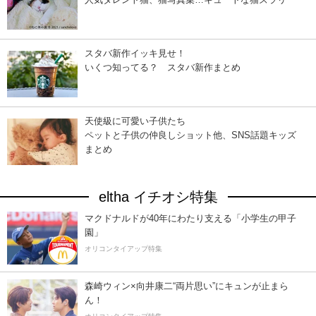
スタバ新作イッキ見せ！
いくつ知ってる？ スタバ新作まとめ
天使級に可愛い子供たち
ペットと子供の仲良しショット他、SNS話題キッズ
まとめ
eltha イチオシ特集
マクドナルドが40年にわたり支える「小学生の甲子
園」
オリコンタイアップ特集
森崎ウィン×向井康二“両片思い”にキュンが止まら
ん！