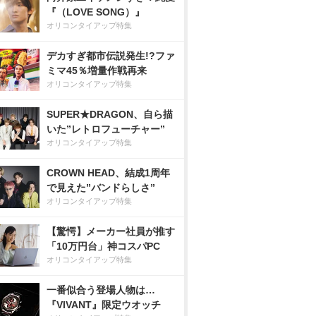
『（LOVE SONG）』
オリコンタイアップ特集
デカすぎ都市伝説発生!?ファ
ミマ45％増量作戦再来
オリコンタイアップ特集
SUPER★DRAGON、自ら描
いた”レトロフューチャー”
オリコンタイアップ特集
CROWN HEAD、結成1周年
で見えた”バンドらしさ”
オリコンタイアップ特集
【驚愕】メーカー社員が推す
「10万円台」神コスパPC
オリコンタイアップ特集
一番似合う登場人物は…
『VIVANT』限定ウオッチ