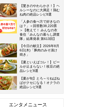
【驚きのやわらかさ！】ヘ
ルシーなのに大満足！鶏む
ね肉の絶品レシピ8選
「人参の食べ方で好きなの
は？」＜回答数38,220票
＞【教えて！ みんなの衣
食住「みんなの暮らし調査
隊」結果発表 第613回】
【今日の献立】2026年8月
6日(木)「豚肉のみそ漬け
焼き」
【夏といえばコレ！】ビー
ルが止まらない！枝豆の絶
品レシピ8選
【夏が旬】とろ～りねばね
ばがクセになる！オクラの
絶品レシピ8選
エンタメニュース