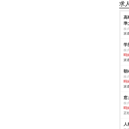
求
高
準
株
派遣
学
株式
時給
派遣
朝
株式
時給
派遣
窓
株
時給
正社
人