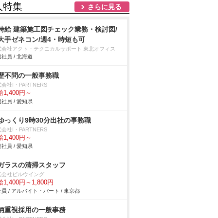
人特集
さらに見る
時給 建築施工図チェック業務・検討図/
大手ゼネコン/週4・時短も可
式会社アクト・テクニカルサポート 東北オフィス
社員 / 北海道
歴不問の一般事務職
会社I・PARTNERS
1,400円～
社員 / 愛知県
ゆっくり9時30分出社の事務職
会社I・PARTNERS
1,400円～
社員 / 愛知県
ガラスの清掃スタッフ
式会社ビルウイング
1,400円～1,800円
員 / アルバイト・パート / 東京都
柄重視採用の一般事務