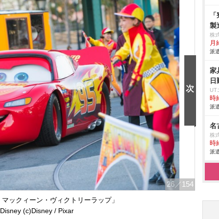
「
製
株
月給
派遣
家
日
U
時給
派遣
名
株式
時給
派遣
26
／154
・マックィーン・ヴィクトリーラップ」
)Disney (c)Disney / Pixar