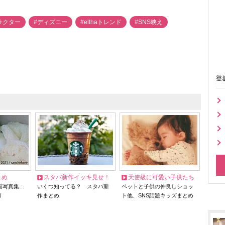
ラクター
#ディズニー
#elthaトレンド
#SNS映え
登
とめ
スタバ新作イッキ見せ！
天使級に可愛い子供たち
猫写真集…
いくつ知ってる？ スタバ新
ペットと子供の仲良しショッ
リ
作まとめ
ト他、SNS話題キッズまとめ