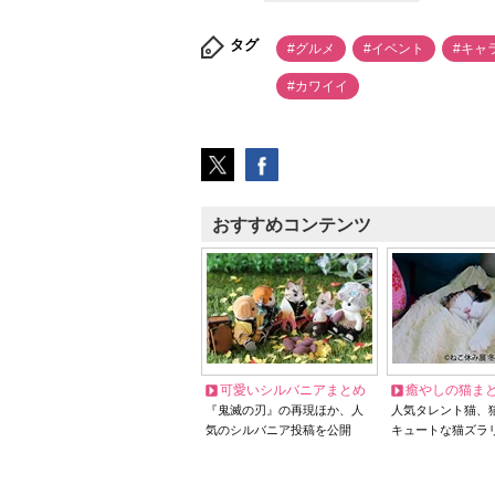
タグ
#グルメ
#イベント
#キャ
#カワイイ
おすすめコンテンツ
可愛いシルバニアまとめ
癒やしの猫ま
『鬼滅の刃』の再現ほか、人
人気タレント猫、
気のシルバニア投稿を公開
キュートな猫ズラ