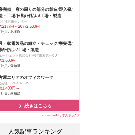
寮完備」窓の周りの部分の製造/即入寮/
造・工場/日勤/日払い/工場・製造
式会社京栄センター
21万円～26万2,500円
社員 / 北海道
具・家電製品の組立・チェック/寮完備/
勤/日払い/工場・製造
Tエージェント株式会社AGT東海第一CU
1,600円
社員 / 愛知県
古屋エリアのオフィスワーク
会社I・PARTNERS
1,400円～
社員 / 愛知県
続きはこちら
sponsored by 求人ボックス
人気記事ランキング