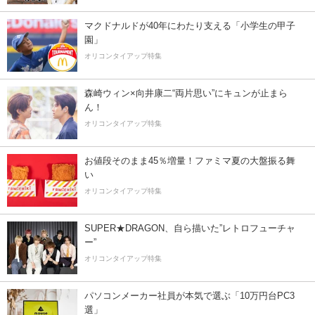
マクドナルドが40年にわたり支える「小学生の甲子
園」
オリコンタイアップ特集
森崎ウィン×向井康二“両片思い”にキュンが止まら
ん！
オリコンタイアップ特集
お値段そのまま45％増量！ファミマ夏の大盤振る舞
い
オリコンタイアップ特集
SUPER★DRAGON、自ら描いた”レトロフューチャ
ー”
オリコンタイアップ特集
パソコンメーカー社員が本気で選ぶ「10万円台PC3
選」