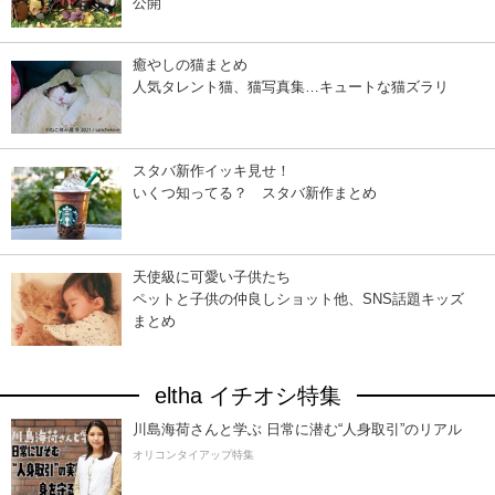
公開
癒やしの猫まとめ
人気タレント猫、猫写真集…キュートな猫ズラリ
スタバ新作イッキ見せ！
いくつ知ってる？ スタバ新作まとめ
天使級に可愛い子供たち
ペットと子供の仲良しショット他、SNS話題キッズ
まとめ
eltha イチオシ特集
川島海荷さんと学ぶ 日常に潜む“人身取引”のリアル
オリコンタイアップ特集