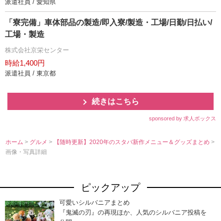
派遣社員 / 愛知県
「寮完備」車体部品の製造/即入寮/製造・工場/日勤/日払い/
工場・製造
株式会社京栄センター
時給1,400円
派遣社員 / 東京都
続きはこちら
sponsored by 求人ボックス
ホーム
>
グルメ
>
【随時更新】2020年のスタバ新作メニュー＆グッズまとめ
>
画像・写真詳細
ピックアップ
可愛いシルバニアまとめ
『鬼滅の刃』の再現ほか、人気のシルバニア投稿を