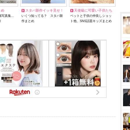
とめ
スタバ新作イッキ見せ！
天使級に可愛い子供たち
猫写真集…
いくつ知ってる？ スタバ新
ペットと子供の仲良しショッ
リ
作まとめ
ト他、SNS話題キッズまとめ