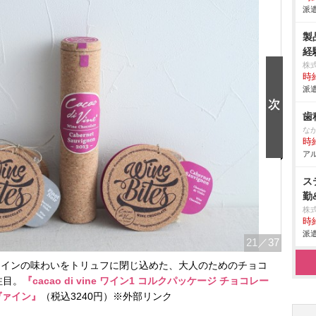
派遣
製
経
株
時給
派遣
歯
な
時給
アル
ス
勤
株
時給
派遣
21
／37
ワインの味わいをトリュフに閉じ込めた、大人のためのチョコ
注目。
『cacao di vine ワイン1 コルクパッケージ チョコレー
ヴァイン』
（税込3240円）※外部リンク