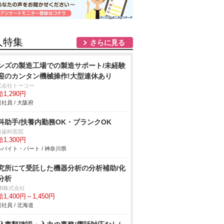
人特集
さらに見る
ンズの製造工場での製造サポート/未経験
迎のカンタン機械操作!大型連休あり
式会社トーコー
1,290円
社員 / 大阪府
科助手/扶養内勤務OK・ブランクOK
口歯科医院
1,300円
バイト・パート / 神奈川県
究所にて受託した機器分析の分析補助/化
分析
DB株式会社
1,400円～1,450円
社員 / 北海道