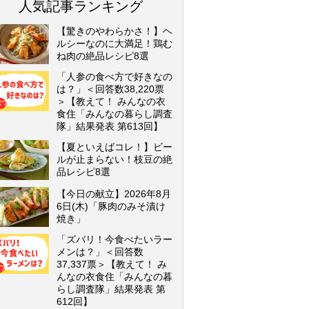
人気記事ランキング
【驚きのやわらかさ！】ヘ
ルシーなのに大満足！鶏む
ね肉の絶品レシピ8選
「人参の食べ方で好きなの
は？」＜回答数38,220票
＞【教えて！ みんなの衣
食住「みんなの暮らし調査
隊」結果発表 第613回】
【夏といえばコレ！】ビー
ルが止まらない！枝豆の絶
品レシピ8選
【今日の献立】2026年8月
6日(木)「豚肉のみそ漬け
焼き」
「ズバリ！今食べたいラー
メンは？」＜回答数
37,337票＞【教えて！ み
んなの衣食住「みんなの暮
らし調査隊」結果発表 第
612回】