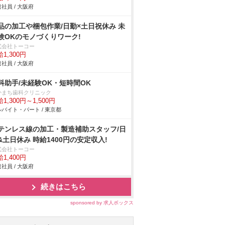
社員 / 大阪府
品の加工や梱包作業/日勤×土日祝休み 未
験OKのモノづくりワーク!
式会社トーコー
1,300円
社員 / 大阪府
科助手/未経験OK・短時間OK
かまち歯科クリニック
1,300円～1,500円
バイト・パート / 東京都
テンレス線の加工・製造補助スタッフ/日
&土日休み 時給1400円の安定収入!
式会社トーコー
1,400円
社員 / 大阪府
続きはこちら
sponsored by 求人ボックス