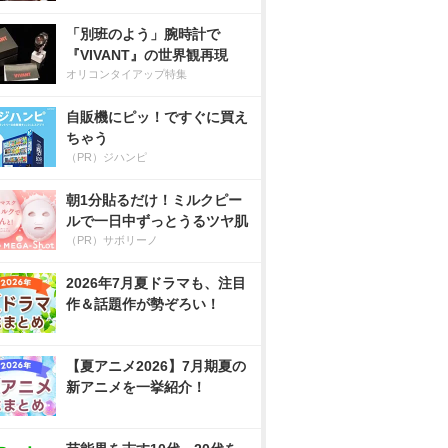
「別班のよう」腕時計で
『VIVANT』の世界観再現
オリコンタイアップ特集
自販機にピッ！ですぐに買え
ちゃう
（PR）ジハンピ
朝1分貼るだけ！ミルクピー
ルで一日中ずっとうるツヤ肌
（PR）サボリーノ
2026年7月夏ドラマも、注目
作＆話題作が勢ぞろい！
【夏アニメ2026】7月期夏の
新アニメを一挙紹介！