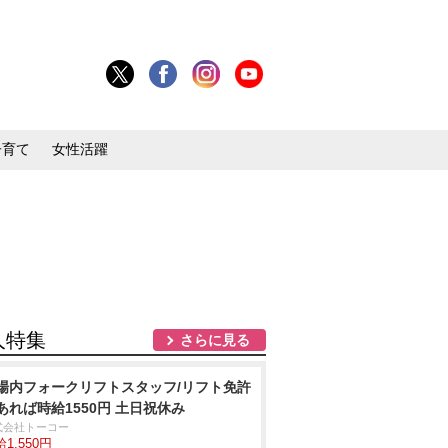
子育て
女性活躍
人特集
さらに見る
場内フォークリフトスタッフ/リフト免許
あれば時給1550円 土日祝休み
式会社トーコー
1,550円