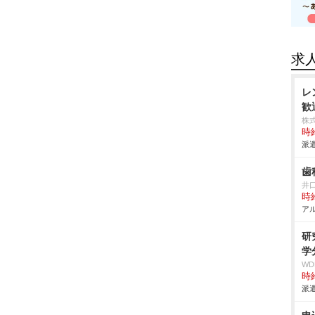
求
レ
歓
株
時給
派遣
歯
井
時給
アル
研
学
W
時給
派遣