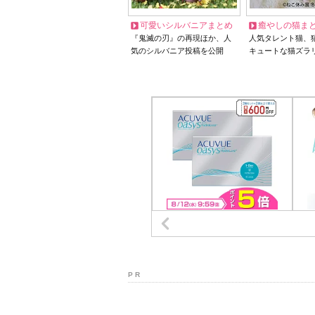
可愛いシルバニアまとめ
癒やしの猫ま
『鬼滅の刃』の再現ほか、人
人気タレント猫、
気のシルバニア投稿を公開
キュートな猫ズラ
P R