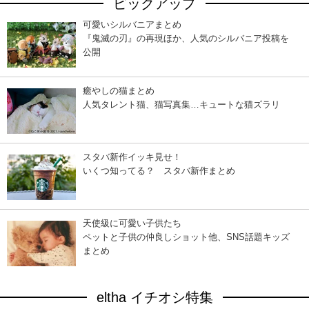
ピックアップ
可愛いシルバニアまとめ
『鬼滅の刃』の再現ほか、人気のシルバニア投稿を
公開
癒やしの猫まとめ
人気タレント猫、猫写真集…キュートな猫ズラリ
スタバ新作イッキ見せ！
いくつ知ってる？ スタバ新作まとめ
天使級に可愛い子供たち
ペットと子供の仲良しショット他、SNS話題キッズ
まとめ
eltha イチオシ特集