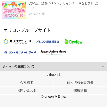
試写会、登壇イベント、サインチェキなどプレゼン
ト！
プレゼント特集
オリコングループサイト
クッキーの使用について
このサイトでは Cookie を使用して、ユーザーに合わせたコンテンツや広告の
elthaとは
表示、ソーシャル メディア機能の提供、広告の表示回数やクリック数の測定を
会社概要
個人情報保護方針
行っています。
また、ユーザーによるサイトの利用状況についても情報を収集し、ソーシャル
お問い合わせ
採用情報
メディアや広告配信、データ解析の各パートナーに提供しています。
各パートナーは、この情報とユーザーが各パートナーに提供した他の情報や、
© oricon ME inc.
ユーザーが各パートナーのサービスを使用したときに収集した他の情報を組み
合わせて使用することがあります。