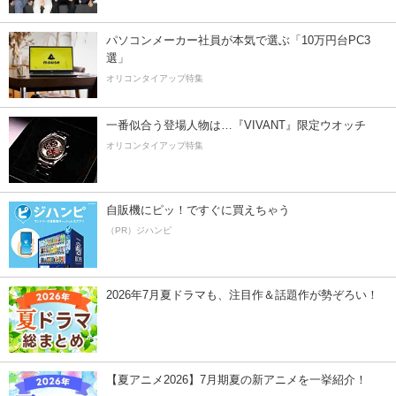
パソコンメーカー社員が本気で選ぶ「10万円台PC3
選」
オリコンタイアップ特集
一番似合う登場人物は…『VIVANT』限定ウオッチ
オリコンタイアップ特集
自販機にピッ！ですぐに買えちゃう
（PR）ジハンピ
2026年7月夏ドラマも、注目作＆話題作が勢ぞろい！
【夏アニメ2026】7月期夏の新アニメを一挙紹介！