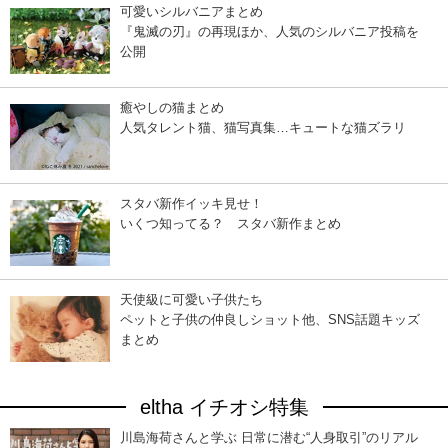
可愛いシルバニアまとめ
『鬼滅の刃』の再現ほか、人気のシルバニア投稿を
公開
癒やしの猫まとめ
人気タレント猫、猫写真集…キュートな猫ズラリ
スタバ新作イッキ見せ！
いくつ知ってる？ スタバ新作まとめ
天使級に可愛い子供たち
ペットと子供の仲良しショット他、SNS話題キッズ
まとめ
eltha イチオシ特集
川島海荷さんと学ぶ 日常に潜む“人身取引”のリアル