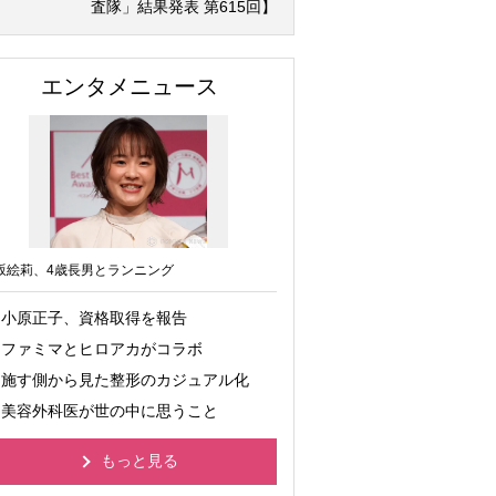
査隊」結果発表 第615回】
エンタメニュース
坂絵莉、4歳長男とランニング
小原正子、資格取得を報告
ファミマとヒロアカがコラボ
施す側から見た整形のカジュアル化
美容外科医が世の中に思うこと
もっと見る