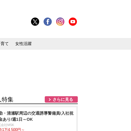
子育て
女性活躍
人特集
さらに見る
勤・清瀬駅周辺の交通誘導警備員/入社祝
金あり/週1日～OK
式会社MSK
1万4,500円～