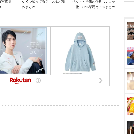
猫写真集…
いくつ知ってる？ スタバ新
ペットと子供の仲良しショッ
リ
作まとめ
ト他、SNS話題キッズまとめ