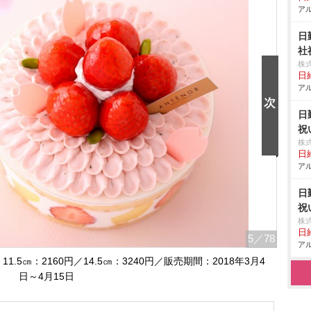
アル
日
社
株
日給
アル
日
祝
株
日給
アル
日
祝
株
日給
5
／78
アル
5㎝：2160円／14.5㎝：3240円／販売期間：2018年3月4
日～4月15日