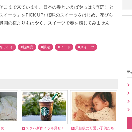
こまで来ています。日本の春といえばやっぱり“桜”！ と
イーツ」をPICK UP♪ 桜味のスイーツをはじめ、花びら
満開の桜よりもはやく、スイーツで春を感じてみません
カワイイ
#新商品
#限定
#フード
#スイーツ
登
とめ
スタバ新作イッキ見せ！
天使級に可愛い子供たち