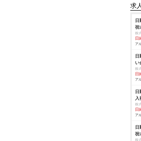
求
日
祝
株
日給
アル
日
い
株
日給
アル
日
入
株
日給
アル
日
祝
株