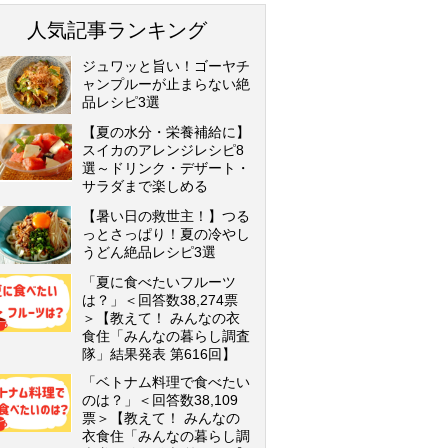
人気記事ランキング
ジュワッと旨い！ゴーヤチ
ャンプルーが止まらない絶
品レシピ3選
【夏の水分・栄養補給に】
スイカのアレンジレシピ8
選～ドリンク・デザート・
サラダまで楽しめる
【暑い日の救世主！】つる
っとさっぱり！夏の冷やし
うどん絶品レシピ3選
「夏に食べたいフルーツ
は？」＜回答数38,274票
＞【教えて！ みんなの衣
食住「みんなの暮らし調査
隊」結果発表 第616回】
「ベトナム料理で食べたい
のは？」＜回答数38,109
票＞【教えて！ みんなの
衣食住「みんなの暮らし調