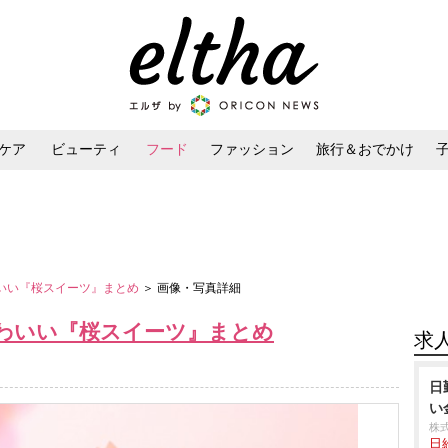
ケア
ビューティ
フード
ファッション
旅行＆おでかけ
ンケア
ダイエット・ボディケア
ヘアスタイル・ヘアアレンジ
わいい『桜スイーツ』まとめ
＞ 画像・写真詳細
かわいい『桜スイーツ』まとめ
求
日
い
株
日給