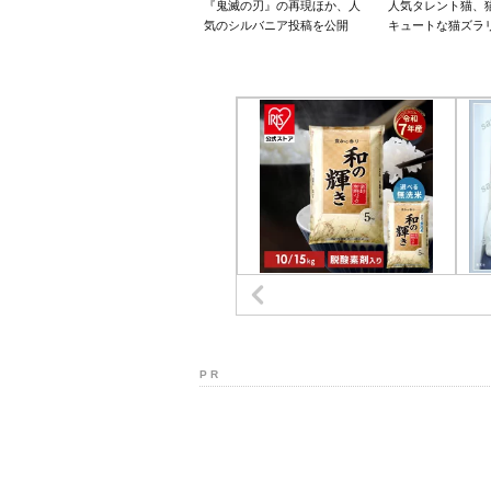
『鬼滅の刃』の再現ほか、人
人気タレント猫、
気のシルバニア投稿を公開
キュートな猫ズラ
P R