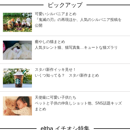
ピックアップ
可愛いシルバニアまとめ
『鬼滅の刃』の再現ほか、人気のシルバニア投稿を
公開
癒やしの猫まとめ
人気タレント猫、猫写真集…キュートな猫ズラリ
スタバ新作イッキ見せ！
いくつ知ってる？ スタバ新作まとめ
天使級に可愛い子供たち
ペットと子供の仲良しショット他、SNS話題キッズ
まとめ
eltha イチオシ特集