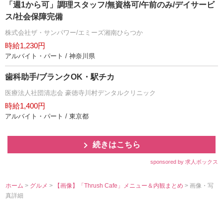
「週1から可」調理スタッフ/無資格可/午前のみ/デイサービ
ス/社会保障完備
株式会社ザ・サンパワー/エミーズ湘南ひらつか
時給1,230円
アルバイト・パート / 神奈川県
歯科助手/ブランクOK・駅チカ
医療法人社団清志会 豪徳寺川村デンタルクリニック
時給1,400円
アルバイト・パート / 東京都
続きはこちら
sponsored by 求人ボックス
ホーム
>
グルメ
>
【画像】「Thrush Cafe」メニュー＆内観まとめ
> 画像・写
真詳細