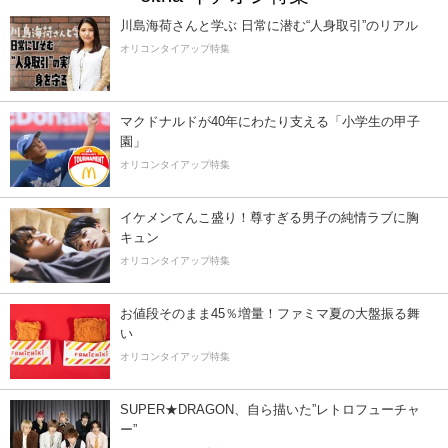
川島海荷さんと学ぶ 日常に潜む“人身取引”のリアル
オリコンタイアップ特集
マクドナルドが40年にわたり支える「小学生の甲子
園」
オリコンタイアップ特集
イケメンてんこ盛り！尊すぎる男子の純情ラブに胸
キュン
オリコンタイアップ特集
お値段そのまま45％増量！ファミマ夏の大盤振る舞
い
オリコンタイアップ特集
SUPER★DRAGON、自ら描いた”レトロフューチャ
ー”