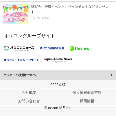
試写会、登壇イベント、サインチェキなどプレゼン
ト！
プレゼント特集
オリコングループサイト
クッキーの使用について
このサイトでは Cookie を使用して、ユーザーに合わせたコンテンツや広告の
elthaとは
表示、ソーシャル メディア機能の提供、広告の表示回数やクリック数の測定を
会社概要
個人情報保護方針
行っています。
また、ユーザーによるサイトの利用状況についても情報を収集し、ソーシャル
お問い合わせ
採用情報
メディアや広告配信、データ解析の各パートナーに提供しています。
各パートナーは、この情報とユーザーが各パートナーに提供した他の情報や、
© oricon ME inc.
ユーザーが各パートナーのサービスを使用したときに収集した他の情報を組み
合わせて使用することがあります。