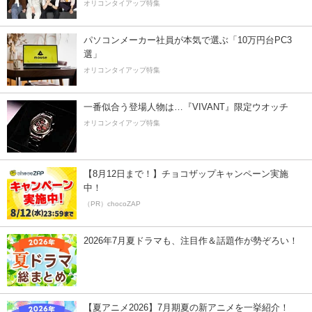
オリコンタイアップ特集
パソコンメーカー社員が本気で選ぶ「10万円台PC3
選」
オリコンタイアップ特集
一番似合う登場人物は…『VIVANT』限定ウオッチ
オリコンタイアップ特集
【8月12日まで！】チョコザップキャンペーン実施
中！
（PR）chocoZAP
2026年7月夏ドラマも、注目作＆話題作が勢ぞろい！
【夏アニメ2026】7月期夏の新アニメを一挙紹介！