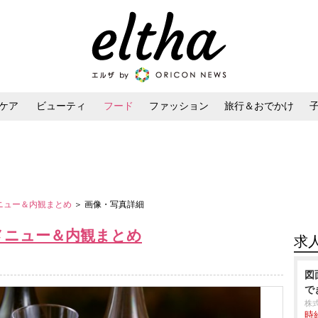
ケア
ビューティ
フード
ファッション
旅行＆おでかけ
ンケア
ダイエット・ボディケア
ヘアスタイル・ヘアアレンジ
」メニュー＆内観まとめ
＞ 画像・写真詳細
e」メニュー＆内観まとめ
求
図
で
株
時給