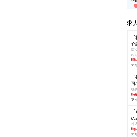
求
「
介
医
ね
時給
アル
「
可
株
時給
アル
「
の
株式
時給
アル