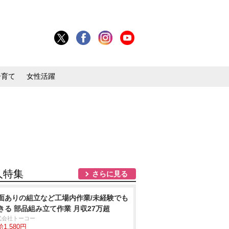
子育て
女性活躍
人特集
さらに見る
面ありの組立など工場内作業/未経験でも
きる 部品組み立て作業 月収27万超
式会社トーコー
1,580円