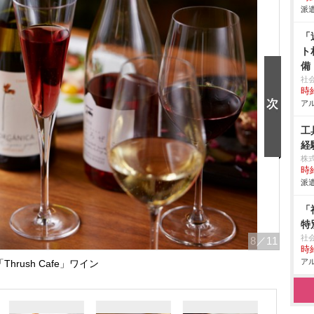
派遣
「
ト
備
社
時給
アル
工
経
株
時給
派遣
「
特
社
8
／11
時給
アル
「Thrush Cafe」ワイン