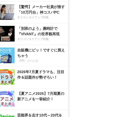
【驚愕】メーカー社員が推す
「10万円台」神コスパPC
オリコンタイアップ特集
「別班のよう」腕時計で
『VIVANT』の世界観再現
オリコンタイアップ特集
自販機にピッ！ですぐに買え
ちゃう
（PR）ジハンピ
2026年7月夏ドラマも、注目
作＆話題作が勢ぞろい！
【夏アニメ2026】7月期夏の
新アニメを一挙紹介！
芸能界を志す10代～20代を