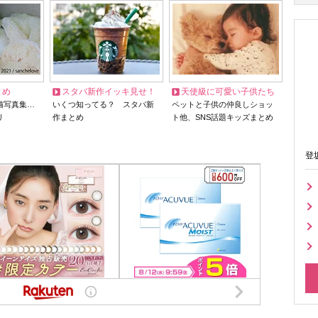
とめ
スタバ新作イッキ見せ！
天使級に可愛い子供たち
猫写真集…
いくつ知ってる？ スタバ新
ペットと子供の仲良しショッ
リ
作まとめ
ト他、SNS話題キッズまとめ
登