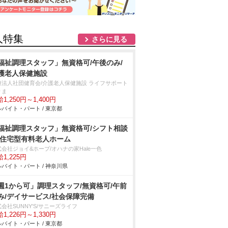
人特集
さらに見る
福祉調理スタッフ」無資格可/午後のみ/
護老人保健施設
療法人社団健育会/介護老人保健施設 ライフサポート
りま
1,250円～1,400円
バイト・パート / 東京都
福祉調理スタッフ」無資格可/シフト相談
/住宅型有料老人ホーム
式会社ジョイ&ホープ/オハナの家Hale一色
1,225円
バイト・パート / 神奈川県
週1から可」調理スタッフ/無資格可/午前
み/デイサービス/社会保障完備
会社SUNNY'S/サニーズライフ
1,226円～1,330円
バイト・パート / 東京都