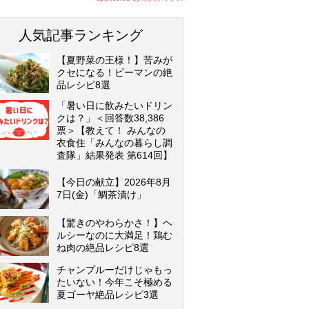
人気記事ランキング
【夏野菜の王様！】苦みが
クセになる！ピーマンの絶
品レシピ8選
「暑い日に飲みたいドリン
クは？」＜回答数38,386
票＞【教えて！ みんなの
衣食住「みんなの暮らし調
査隊」結果発表 第614回】
【今日の献立】2026年8月
7日(金)「鯛茶漬け」
【驚きのやわらかさ！】ヘ
ルシーなのに大満足！鶏む
ね肉の絶品レシピ8選
チャンプルーだけじゃもっ
たいない！今年こそ極める
夏ゴーヤ絶品レシピ3選