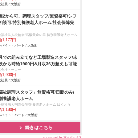
社員 / 大阪府
週2から可」調理スタッフ/無資格可/シフ
相談可/特別養護老人ホーム/社会保障完
会福祉法人松輪会/高槻黄金の里 特別養護老人ホーム
1,177円
バイト・パート / 大阪府
具での組み立てなど工場製造スタッフ/未
験から時給1900円&月収36万超えも可能
式会社トーコー
1,900円
社員 / 大阪府
福祉調理スタッフ」無資格可/日勤のみ/
別養護老人ホーム
会福祉法人明寿会/特別養護老人ホーム はくとう
1,180円
バイト・パート / 大阪府
続きはこちら
sponsored by 求人ボックス