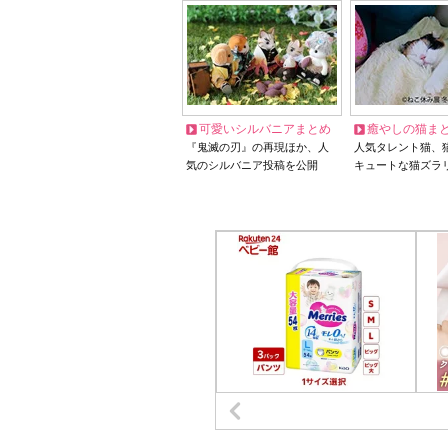
可愛いシルバニアまとめ
癒やしの猫ま
『鬼滅の刃』の再現ほか、人
人気タレント猫、
気のシルバニア投稿を公開
キュートな猫ズラ