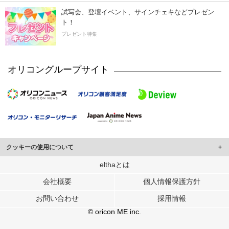
試写会、登壇イベント、サインチェキなどプレゼン
ト！
プレゼント特集
オリコングループサイト
クッキーの使用について
このサイトでは Cookie を使用して、ユーザーに合わせたコンテンツや広告の
elthaとは
表示、ソーシャル メディア機能の提供、広告の表示回数やクリック数の測定を
会社概要
個人情報保護方針
行っています。
また、ユーザーによるサイトの利用状況についても情報を収集し、ソーシャル
お問い合わせ
採用情報
メディアや広告配信、データ解析の各パートナーに提供しています。
各パートナーは、この情報とユーザーが各パートナーに提供した他の情報や、
© oricon ME inc.
ユーザーが各パートナーのサービスを使用したときに収集した他の情報を組み
合わせて使用することがあります。