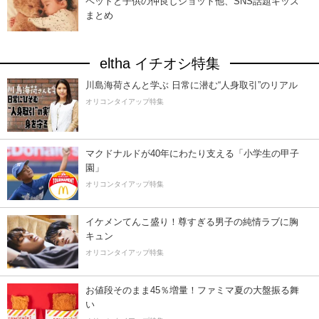
ペットと子供の仲良しショット他、SNS話題キッズ
まとめ
eltha イチオシ特集
川島海荷さんと学ぶ 日常に潜む“人身取引”のリアル
オリコンタイアップ特集
マクドナルドが40年にわたり支える「小学生の甲子
園」
オリコンタイアップ特集
イケメンてんこ盛り！尊すぎる男子の純情ラブに胸
キュン
オリコンタイアップ特集
お値段そのまま45％増量！ファミマ夏の大盤振る舞
い