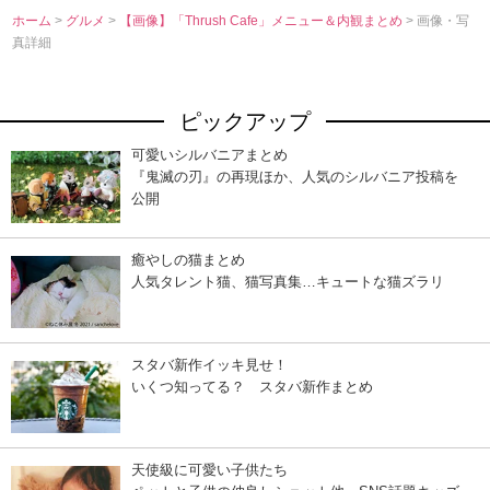
ホーム
>
グルメ
>
【画像】「Thrush Cafe」メニュー＆内観まとめ
> 画像・写
真詳細
ピックアップ
可愛いシルバニアまとめ
『鬼滅の刃』の再現ほか、人気のシルバニア投稿を
公開
癒やしの猫まとめ
人気タレント猫、猫写真集…キュートな猫ズラリ
スタバ新作イッキ見せ！
いくつ知ってる？ スタバ新作まとめ
天使級に可愛い子供たち