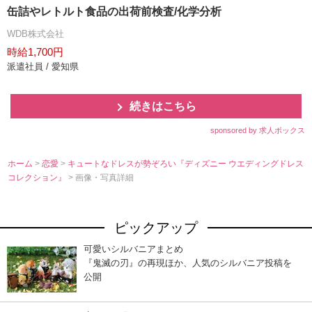
缶詰やレトルト食品の出荷前検査/化学分析
WDB株式会社
時給1,700円
派遣社員 / 愛知県
続きはこちら
sponsored by 求人ボックス
ホーム
>
恋愛
>
キュートなドレスが勢ぞろい『ディズニー ウエディングドレス
コレクション』
> 画像・写真詳細
ピックアップ
可愛いシルバニアまとめ
『鬼滅の刃』の再現ほか、人気のシルバニア投稿を
公開