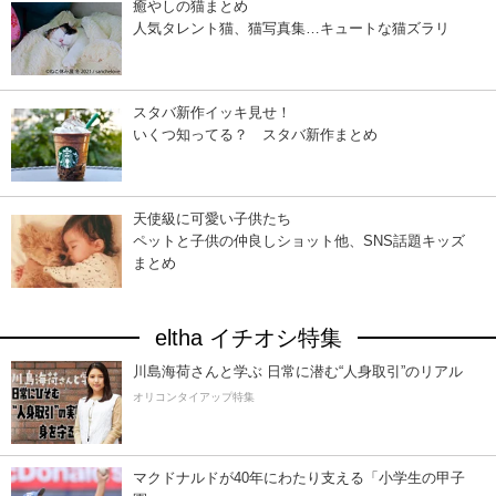
癒やしの猫まとめ
人気タレント猫、猫写真集…キュートな猫ズラリ
スタバ新作イッキ見せ！
いくつ知ってる？ スタバ新作まとめ
天使級に可愛い子供たち
ペットと子供の仲良しショット他、SNS話題キッズ
まとめ
eltha イチオシ特集
川島海荷さんと学ぶ 日常に潜む“人身取引”のリアル
オリコンタイアップ特集
マクドナルドが40年にわたり支える「小学生の甲子