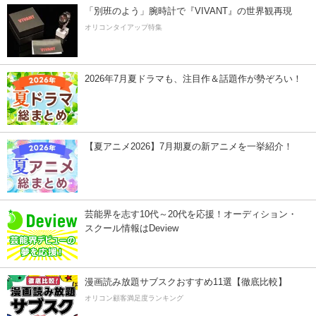
「別班のよう」腕時計で『VIVANT』の世界観再現
オリコンタイアップ特集
2026年7月夏ドラマも、注目作＆話題作が勢ぞろい！
【夏アニメ2026】7月期夏の新アニメを一挙紹介！
芸能界を志す10代～20代を応援！オーディション・
スクール情報はDeview
漫画読み放題サブスクおすすめ11選【徹底比較】
オリコン顧客満足度ランキング