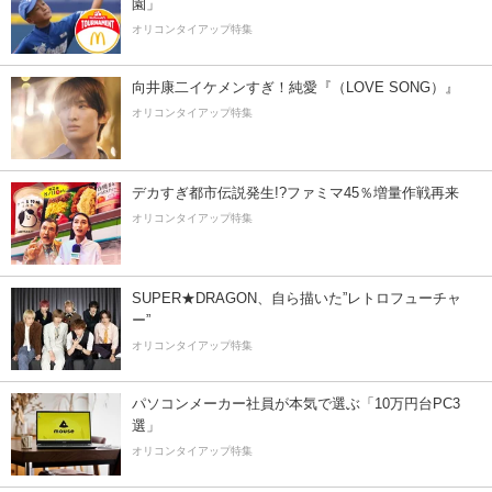
園」
オリコンタイアップ特集
向井康二イケメンすぎ！純愛『（LOVE SONG）』
オリコンタイアップ特集
デカすぎ都市伝説発生!?ファミマ45％増量作戦再来
オリコンタイアップ特集
SUPER★DRAGON、自ら描いた”レトロフューチャ
ー”
オリコンタイアップ特集
パソコンメーカー社員が本気で選ぶ「10万円台PC3
選」
オリコンタイアップ特集