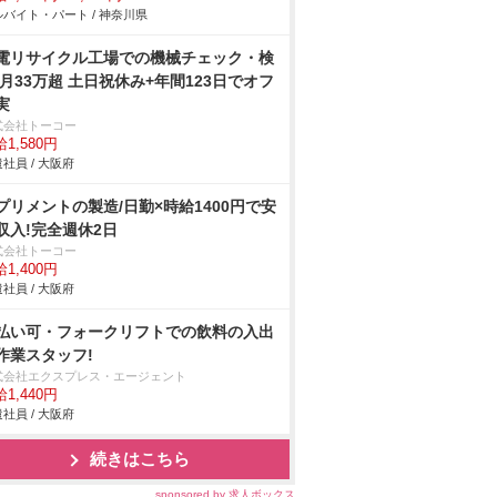
バイト・パート / 神奈川県
電リサイクル工場での機械チェック・検
/月33万超 土日祝休み+年間123日でオフ
実
式会社トーコー
1,580円
社員 / 大阪府
プリメントの製造/日勤×時給1400円で安
収入!完全週休2日
式会社トーコー
1,400円
社員 / 大阪府
払い可・フォークリフトでの飲料の入出
作業スタッフ!
式会社エクスプレス・エージェント
1,440円
社員 / 大阪府
続きはこちら
sponsored by 求人ボックス