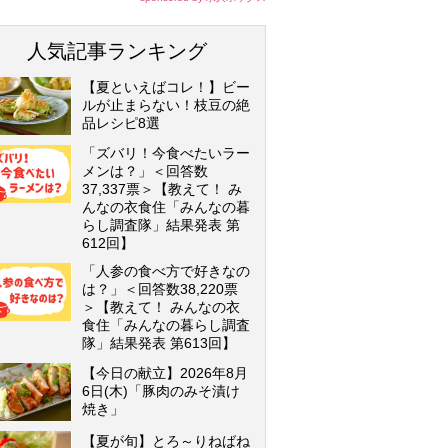
人気記事ランキング
【夏といえばコレ！】ビー
ルが止まらない！枝豆の絶
品レシピ8選
「ズバリ！今食べたいラー
メンは？」＜回答数
37,337票＞【教えて！ み
んなの衣食住「みんなの暮
らし調査隊」結果発表 第
612回】
「人参の食べ方で好きなの
は？」＜回答数38,220票
＞【教えて！ みんなの衣
食住「みんなの暮らし調査
隊」結果発表 第613回】
【今日の献立】2026年8月
6日(木)「豚肉のみそ漬け
焼き」
【夏が旬】とろ～りねばね