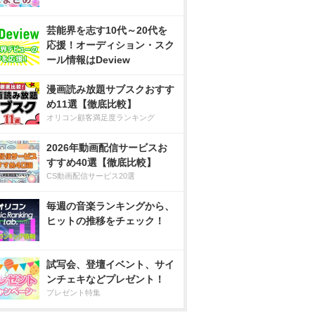
芸能界を志す10代～20代を
応援！オーディション・スク
ール情報はDeview
漫画読み放題サブスクおすす
め11選【徹底比較】
オリコン顧客満足度ランキング
2026年動画配信サービスお
すすめ40選【徹底比較】
CS動画配信サービス20選
毎週の音楽ランキングから、
ヒットの推移をチェック！
試写会、登壇イベント、サイ
ンチェキなどプレゼント！
プレゼント特集