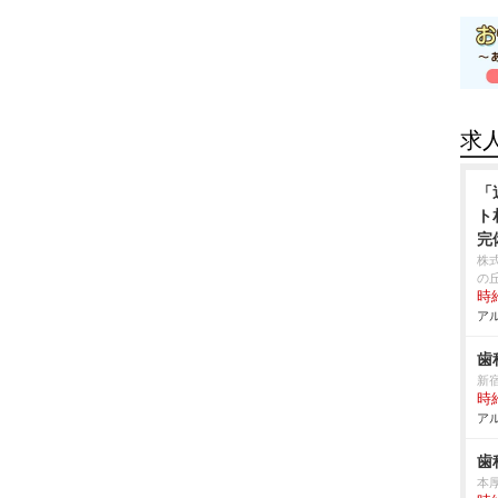
求
「
ト
完
株
の
時給
アル
歯
新
時給
アル
歯
本