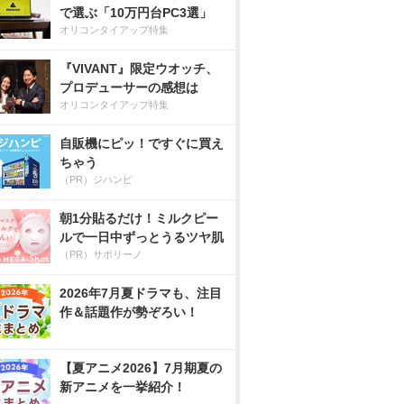
で選ぶ「10万円台PC3選」
オリコンタイアップ特集
『VIVANT』限定ウオッチ、
プロデューサーの感想は
オリコンタイアップ特集
自販機にピッ！ですぐに買え
ちゃう
（PR）ジハンピ
朝1分貼るだけ！ミルクピー
ルで一日中ずっとうるツヤ肌
（PR）サボリーノ
2026年7月夏ドラマも、注目
作＆話題作が勢ぞろい！
【夏アニメ2026】7月期夏の
新アニメを一挙紹介！