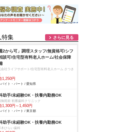
人特集
さらに見る
週2から可」調理スタッフ/無資格可/シフ
相談可/住宅型有料老人ホーム/社会保障
備
式会社ライフサポート/住宅型有料老人ホーム さつき
丘
1,250円
バイト・パート / 愛知県
科助手/未経験OK・扶養内勤務OK
宿御苑前 初雁歯科クリニック
1,300円～1,450円
バイト・パート / 東京都
科助手/未経験OK・扶養内勤務OK
厚木ひらい歯科