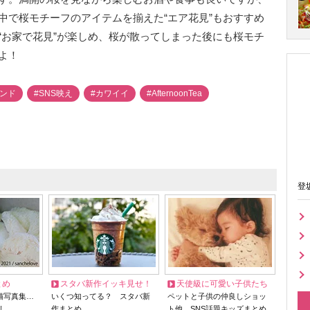
中で桜モチーフのアイテムを揃えた“エア花見”もおすすめ
“お家で花見”が楽しめ、桜が散ってしまった後にも桜モチ
よ！
レンド
#SNS映え
#カワイイ
#AfternoonTea
登
とめ
スタバ新作イッキ見せ！
天使級に可愛い子供たち
猫写真集…
いくつ知ってる？ スタバ新
ペットと子供の仲良しショッ
リ
作まとめ
ト他、SNS話題キッズまとめ