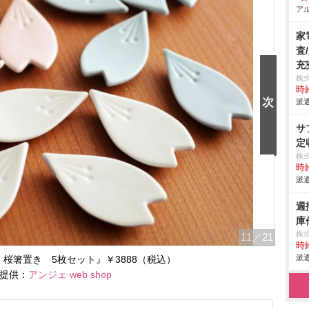
アル
家
査
充
株
時給
派遣
サ
定
株
時給
派遣
週
庫
株
11
／21
時給
派遣
谷焼 桜箸置き 5枚セット』￥3888（税込）
提供：
アンジェ web shop