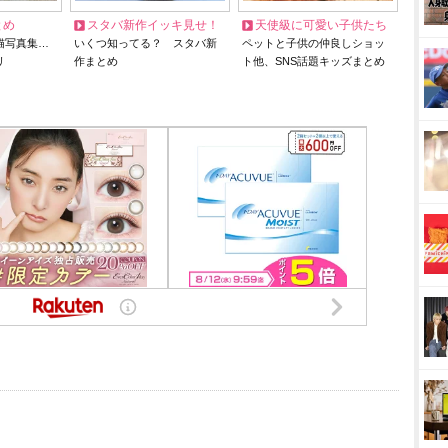
とめ
スタバ新作イッキ見せ！
天使級に可愛い子供たち
猫写真集…
いくつ知ってる？ スタバ新
ペットと子供の仲良しショッ
リ
作まとめ
ト他、SNS話題キッズまとめ