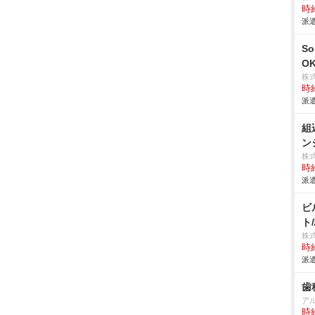
時給
派遣
S
O
株
時給
派遣
組
ン
株
時給
派遣
ビ
ト
株
時給
派遣
歯
ア
時給