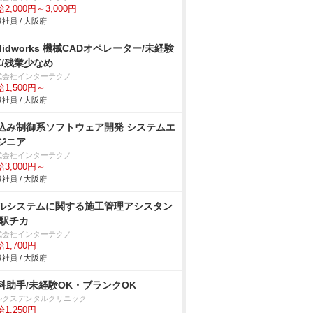
2,000円～3,000円
社員 / 大阪府
olidworks 機械CADオペレーター/未経験
K/残業少なめ
式会社インターテクノ
1,500円～
社員 / 大阪府
込み制御系ソフトウェア開発 システムエ
ジニア
式会社インターテクノ
3,000円～
社員 / 大阪府
ルシステムに関する施工管理アシスタン
/駅チカ
式会社インターテクノ
1,700円
社員 / 大阪府
科助手/未経験OK・ブランクOK
ルクスデンタルクリニック
1,250円