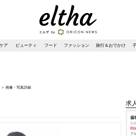
ケア
ビューティ
フード
ファッション
旅行＆おでかけ
ンケア
ダイエット・ボディケア
ヘアスタイル・ヘアアレンジ
y
＞ 画像・写真詳細
求
歯
医
時給
アル