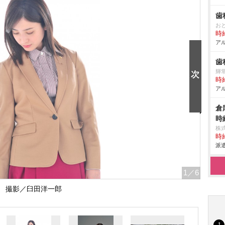
歯
お
時給
アル
歯
輝
時給
アル
倉
時
株
時給
派遣
1
／6
撮影／臼田洋一郎