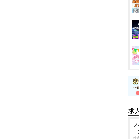
求
メ
ニ
株