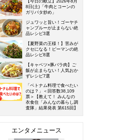
【今日の献立】2026年8月
8日(土)「牛肉とコーンの
ガリバタ炒め」
ジュワッと旨い！ゴーヤチ
ャンプルーが止まらない絶
品レシピ3選
【夏野菜の王様！】苦みが
クセになる！ピーマンの絶
品レシピ8選
【キャベツ×豚バラ肉】ご
飯が止まらない！人気おか
ずレシピ7選
「ベトナム料理で食べたい
のは？」＜回答数38,109
票＞【教えて！ みんなの
衣食住「みんなの暮らし調
査隊」結果発表 第615回】
エンタメニュース