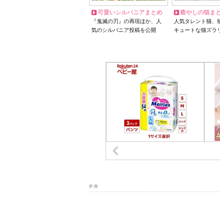
可愛いシルバニアまとめ
癒やしの猫ま
『鬼滅の刃』の再現ほか、人
人気タレント猫、
気のシルバニア投稿を公開
キュートな猫ズラ
P R