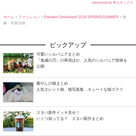
sponsored by 求人ボックス
ホーム
>
ファッション
>
Rakuten GirlsAward 2018 SPRING/SUMMER
> 画
像・写真詳細
ピックアップ
可愛いシルバニアまとめ
『鬼滅の刃』の再現ほか、人気のシルバニア投稿を
公開
癒やしの猫まとめ
人気タレント猫、猫写真集…キュートな猫ズラリ
スタバ新作イッキ見せ！
いくつ知ってる？ スタバ新作まとめ