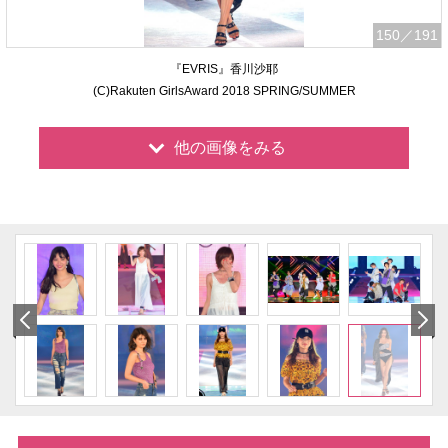
150
／191
『EVRIS』香川沙耶
(C)Rakuten GirlsAward 2018 SPRING/SUMMER
他の画像をみる