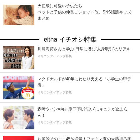
天使級に可愛い子供たち
ペットと子供の仲良しショット他、SNS話題キッズ
まとめ
eltha イチオシ特集
川島海荷さんと学ぶ 日常に潜む“人身取引”のリアル
オリコンタイアップ特集
マクドナルドが40年にわたり支える「小学生の甲子
園」
オリコンタイアップ特集
森崎ウィン×向井康二“両片思い”にキュンが止まら
ん！
オリコンタイアップ特集
お値段そのまま45％増量！ファミマ夏の大盤振る舞