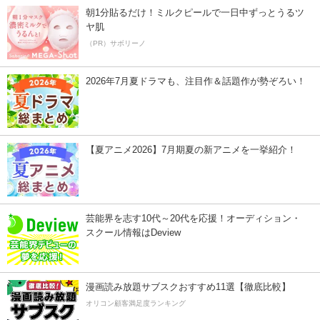
朝1分貼るだけ！ミルクピールで一日中ずっとうるツ
ヤ肌
（PR）サボリーノ
2026年7月夏ドラマも、注目作＆話題作が勢ぞろい！
【夏アニメ2026】7月期夏の新アニメを一挙紹介！
芸能界を志す10代～20代を応援！オーディション・
スクール情報はDeview
漫画読み放題サブスクおすすめ11選【徹底比較】
オリコン顧客満足度ランキング