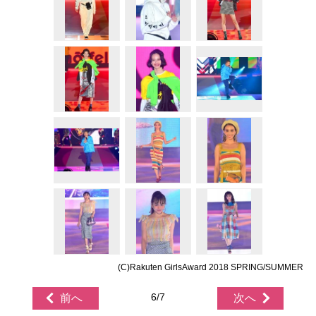
(C)Rakuten GirlsAward 2018 SPRING/SUMMER
6/7
前へ
次へ