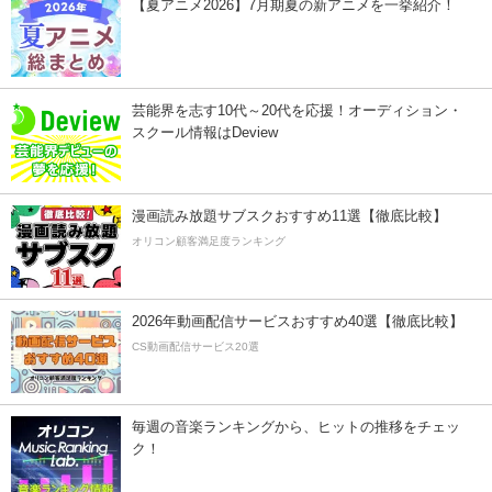
【夏アニメ2026】7月期夏の新アニメを一挙紹介！
芸能界を志す10代～20代を応援！オーディション・
スクール情報はDeview
漫画読み放題サブスクおすすめ11選【徹底比較】
オリコン顧客満足度ランキング
2026年動画配信サービスおすすめ40選【徹底比較】
CS動画配信サービス20選
毎週の音楽ランキングから、ヒットの推移をチェッ
ク！