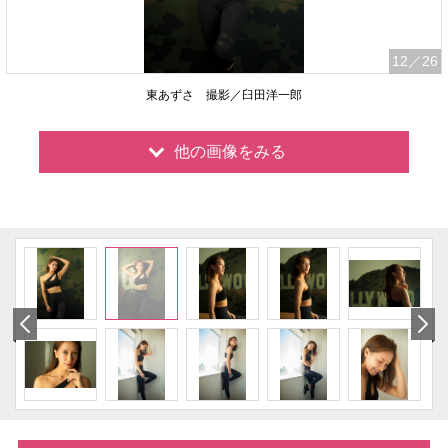
12
／26
東あずさ 撮影／臼田洋一郎
他の画像をみる