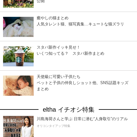
公開
癒やしの猫まとめ
人気タレント猫、猫写真集…キュートな猫ズラリ
スタバ新作イッキ見せ！
いくつ知ってる？ スタバ新作まとめ
天使級に可愛い子供たち
ペットと子供の仲良しショット他、SNS話題キッズ
まとめ
eltha イチオシ特集
川島海荷さんと学ぶ 日常に潜む“人身取引”のリアル
オリコンタイアップ特集