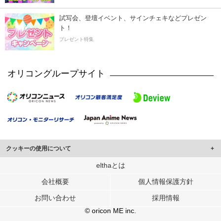
試写会、登壇イベント、サインチェキなどプレゼン
ト！
プレゼント特集
オリコングループサイト
クッキーの使用について
このサイトでは Cookie を使用して、ユーザーに合わせたコンテンツや広告の
elthaとは
表示、ソーシャル メディア機能の提供、広告の表示回数やクリック数の測定を
会社概要
個人情報保護方針
行っています。
また、ユーザーによるサイトの利用状況についても情報を収集し、ソーシャル
お問い合わせ
採用情報
メディアや広告配信、データ解析の各パートナーに提供しています。
各パートナーは、この情報とユーザーが各パートナーに提供した他の情報や、
© oricon ME inc.
ユーザーが各パートナーのサービスを使用したときに収集した他の情報を組み