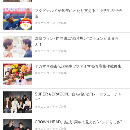
マクドナルドが40年にわたり支える「小学生の甲子
園」
オリコンタイアップ特集
森崎ウィン×向井康二“両片思い”にキュンが止まら
ん！
オリコンタイアップ特集
デカすぎ都市伝説発生!?ファミマ45％増量作戦再来
オリコンタイアップ特集
SUPER★DRAGON、自ら描いた”レトロフューチャ
ー”
オリコンタイアップ特集
CROWN HEAD、結成1周年で見えた”バンドらしさ”
オリコンタイアップ特集