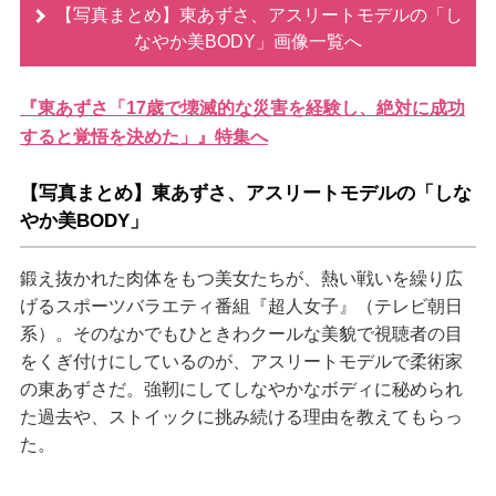
【写真まとめ】東あずさ、アスリートモデルの「し
なやか美BODY」画像一覧へ
『東あずさ「17歳で壊滅的な災害を経験し、絶対に成功
すると覚悟を決めた」』特集へ
【写真まとめ】東あずさ、アスリートモデルの「しな
か美BODY」
鍛え抜かれた肉体をもつ美女たちが、熱い戦いを繰り広
げるスポーツバラエティ番組『超人女子』（テレビ朝日
系）。そのなかでもひときわクールな美貌で視聴者の目
をくぎ付けにしているのが、アスリートモデルで柔術家
の東あずさだ。強靭にしてしなやかなボディに秘められ
た過去や、ストイックに挑み続ける理由を教えてもらっ
た。