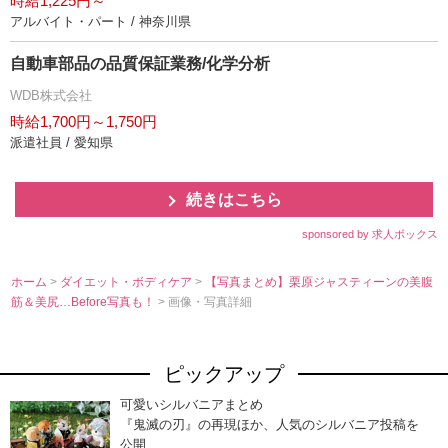
時給1,225円～
アルバイト・パート / 神奈川県
自動車部品の品質保証業務/化学分析
WDB株式会社
時給1,700円～1,750円
派遣社員 / 愛知県
続きはこちら
sponsored by 求人ボックス
ホーム
>
ダイエット・ボディケア
>
【写真まとめ】栗原ジャスティーンの美腹
筋＆美尻…Before写真も！
> 画像・写真詳細
ピックアップ
可愛いシルバニアまとめ
『鬼滅の刃』の再現ほか、人気のシルバニア投稿を
公開