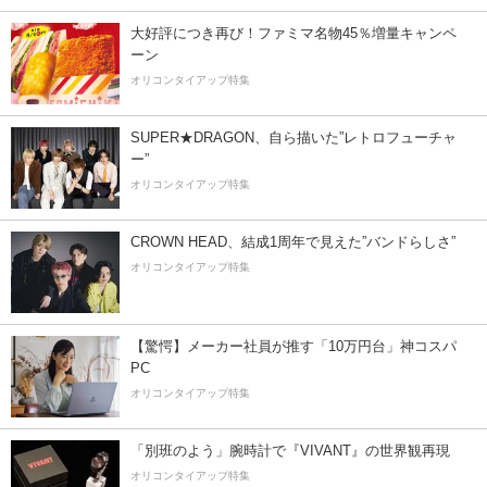
大好評につき再び！ファミマ名物45％増量キャンペ
ーン
オリコンタイアップ特集
SUPER★DRAGON、自ら描いた”レトロフューチャ
ー”
オリコンタイアップ特集
CROWN HEAD、結成1周年で見えた”バンドらしさ”
オリコンタイアップ特集
【驚愕】メーカー社員が推す「10万円台」神コスパ
PC
オリコンタイアップ特集
「別班のよう」腕時計で『VIVANT』の世界観再現
オリコンタイアップ特集