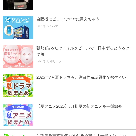
自販機にピッ！ですぐに買えちゃう
（PR）ジハンピ
朝1分貼るだけ！ミルクピールで一日中ずっとうるツ
ヤ肌
（PR）サボリーノ
2026年7月夏ドラマも、注目作＆話題作が勢ぞろい！
【夏アニメ2026】7月期夏の新アニメを一挙紹介！
芸能界を志す10代～20代を応援！オーディション・