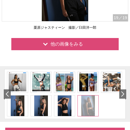
19
／19
栗原ジャスティーン 撮影／臼田洋一郎
他の画像をみる