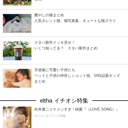
癒やしの猫まとめ
人気タレント猫、猫写真集…キュートな猫ズラリ
スタバ新作イッキ見せ！
いくつ知ってる？ スタバ新作まとめ
天使級に可愛い子供たち
ペットと子供の仲良しショット他、SNS話題キッズ
まとめ
eltha イチオシ特集
向井康二イケメンすぎ！純愛『（LOVE SONG）』
オリコンタイアップ特集