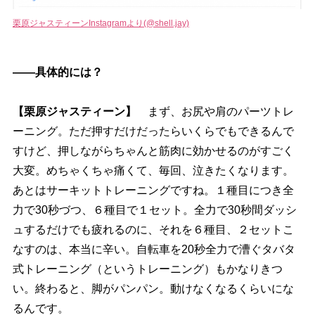
栗原ジャスティーンInstagramより(@shell.jay)
――具体的には？
【栗原ジャスティーン】
まず、お尻や肩のパーツトレ
ーニング。ただ押すだけだったらいくらでもできるんで
すけど、押しながらちゃんと筋肉に効かせるのがすごく
大変。めちゃくちゃ痛くて、毎回、泣きたくなります。
あとはサーキットトレーニングですね。１種目につき全
力で30秒づつ、６種目で１セット。全力で30秒間ダッシ
ュするだけでも疲れるのに、それを６種目、２セットこ
なすのは、本当に辛い。自転車を20秒全力で漕ぐタバタ
式トレーニング（というトレーニング）もかなりきつ
い。終わると、脚がパンパン。動けなくなるくらいにな
るんです。