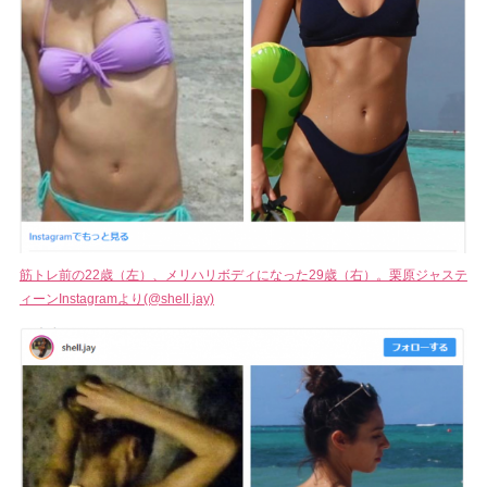
筋トレ前の22歳（左）、メリハリボディになった29歳（右）。栗原ジャステ
ィーンInstagramより(@shell.jay)