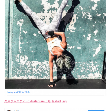
栗原ジャスティーンInstagramより(@shell.jay)