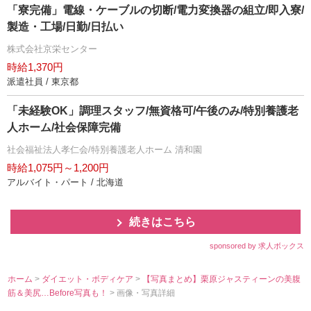
「寮完備」電線・ケーブルの切断/電力変換器の組立/即入寮/
製造・工場/日勤/日払い
株式会社京栄センター
時給1,370円
派遣社員 / 東京都
「未経験OK」調理スタッフ/無資格可/午後のみ/特別養護老
人ホーム/社会保障完備
社会福祉法人孝仁会/特別養護老人ホーム 清和園
時給1,075円～1,200円
アルバイト・パート / 北海道
続きはこちら
sponsored by 求人ボックス
ホーム
>
ダイエット・ボディケア
>
【写真まとめ】栗原ジャスティーンの美腹
筋＆美尻…Before写真も！
> 画像・写真詳細