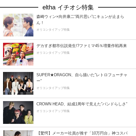
eltha イチオシ特集
森崎ウィン×向井康二“両片思い”にキュンが止まら
ん！
オリコンタイアップ特集
デカすぎ都市伝説発生!?ファミマ45％増量作戦再来
オリコンタイアップ特集
SUPER★DRAGON、自ら描いた”レトロフューチャ
ー”
オリコンタイアップ特集
CROWN HEAD、結成1周年で見えた”バンドらしさ”
オリコンタイアップ特集
【驚愕】メーカー社員が推す「10万円台」神コスパ