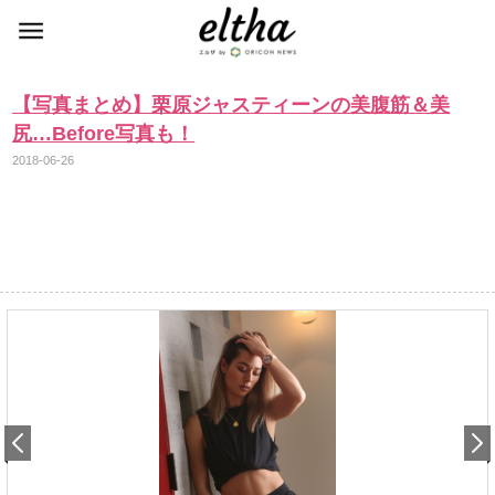
【写真まとめ】栗原ジャスティーンの美腹筋＆美
尻…Before写真も！
2018-06-26