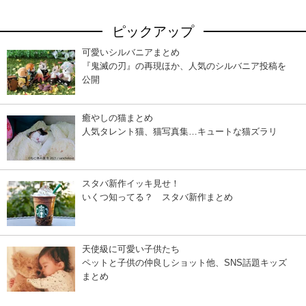
ピックアップ
可愛いシルバニアまとめ
『鬼滅の刃』の再現ほか、人気のシルバニア投稿を
公開
癒やしの猫まとめ
人気タレント猫、猫写真集…キュートな猫ズラリ
スタバ新作イッキ見せ！
いくつ知ってる？ スタバ新作まとめ
天使級に可愛い子供たち
ペットと子供の仲良しショット他、SNS話題キッズ
まとめ