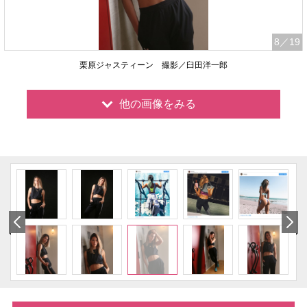
8
／19
栗原ジャスティーン 撮影／臼田洋一郎
他の画像をみる