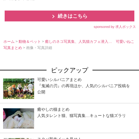
続きはこちら
sponsored by 求人ボックス
ホーム
>
動物＆ペット
>
癒しのネコ写真集、人気猫カフェ潜入… 可愛いねこ
写真まとめ
> 画像・写真詳細
ピックアップ
可愛いシルバニアまとめ
『鬼滅の刃』の再現ほか、人気のシルバニア投稿を
公開
癒やしの猫まとめ
人気タレント猫、猫写真集…キュートな猫ズラリ