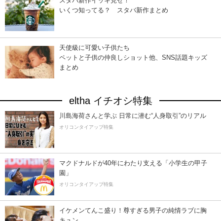
スタバ新作イッキ見せ！
いくつ知ってる？ スタバ新作まとめ
天使級に可愛い子供たち
ペットと子供の仲良しショット他、SNS話題キッズ
まとめ
eltha イチオシ特集
川島海荷さんと学ぶ 日常に潜む“人身取引”のリアル
オリコンタイアップ特集
マクドナルドが40年にわたり支える「小学生の甲子
園」
オリコンタイアップ特集
イケメンてんこ盛り！尊すぎる男子の純情ラブに胸
キュン