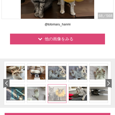
68
／568
@totomaru_hanmi
他の画像をみる