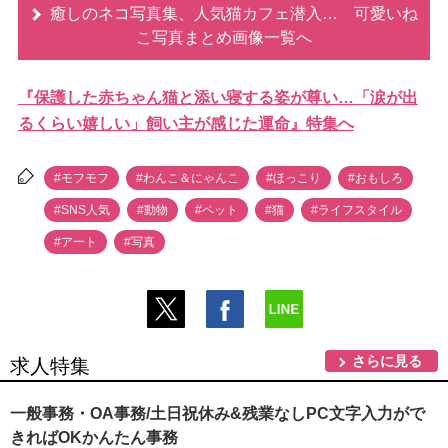
癒しのネコ写真集、人気猫カフェ潜入… 可愛いね
こ写真まとめ画像一覧へ
『保護した赤ちゃん猫と添い寝する姿が尊い…「涙が出
るくらい嬉しい」飼い主が感じた運命』特集へ
#モフモフ
#わんこ＆にゃんこ
#ほっこり
#おもしろ
#SNS人気
#動物
#ペット
#猫
#ライフスタイル
#アート
#写真
さらに見る
求人特集
一般事務・OA事務/土日祝休み&残業なしPC文字入力がで
きればOKかんたん事務