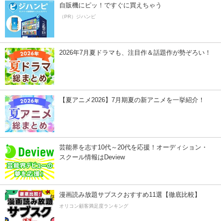
自販機にピッ！ですぐに買えちゃう
（PR）ジハンピ
2026年7月夏ドラマも、注目作＆話題作が勢ぞろい！
【夏アニメ2026】7月期夏の新アニメを一挙紹介！
芸能界を志す10代～20代を応援！オーディション・
スクール情報はDeview
漫画読み放題サブスクおすすめ11選【徹底比較】
オリコン顧客満足度ランキング