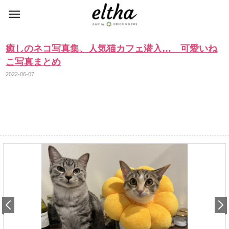
癒しのネコ写真集、人気猫カフェ潜入… 可愛いね
こ写真まとめ
2022-06-07