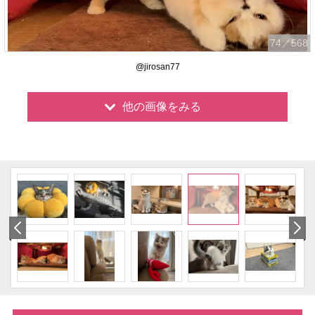
74
／568
@jirosan77
他の画像をみる