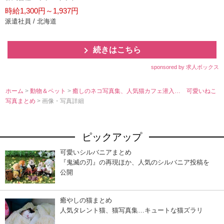
時給1,300円～1,937円
派遣社員 / 北海道
続きはこちら
sponsored by 求人ボックス
ホーム
>
動物＆ペット
>
癒しのネコ写真集、人気猫カフェ潜入… 可愛いねこ
写真まとめ
> 画像・写真詳細
ピックアップ
可愛いシルバニアまとめ
『鬼滅の刃』の再現ほか、人気のシルバニア投稿を
公開
癒やしの猫まとめ
人気タレント猫、猫写真集…キュートな猫ズラリ