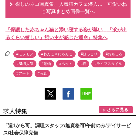
癒しのネコ写真集、人気猫カフェ潜入… 可愛いね
こ写真まとめ画像一覧へ
『保護した赤ちゃん猫と添い寝する姿が尊い…「涙が出
るくらい嬉しい」飼い主が感じた運命』特集へ
#モフモフ
#わんこ＆にゃんこ
#ほっこり
#おもしろ
#SNS人気
#動物
#ペット
#猫
#ライフスタイル
#アート
#写真
さらに見る
求人特集
「週1から可」調理スタッフ/無資格可/午前のみ/デイサービ
ス/社会保障完備