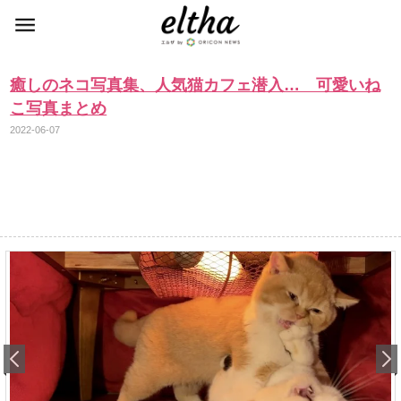
癒しのネコ写真集、人気猫カフェ潜入… 可愛いね
こ写真まとめ
2022-06-07