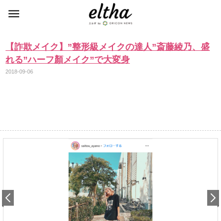
【詐欺メイク】”整形級メイクの達人”斎藤綾乃、盛
れる”ハーフ顏メイク”で大変身
2018-09-06