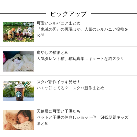
ピックアップ
可愛いシルバニアまとめ
『鬼滅の刃』の再現ほか、人気のシルバニア投稿を
公開
癒やしの猫まとめ
人気タレント猫、猫写真集…キュートな猫ズラリ
スタバ新作イッキ見せ！
いくつ知ってる？ スタバ新作まとめ
天使級に可愛い子供たち
ペットと子供の仲良しショット他、SNS話題キッズ
まとめ