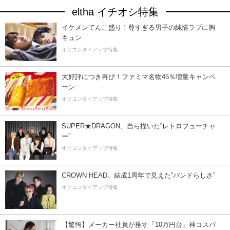
eltha イチオシ特集
イケメンてんこ盛り！尊すぎる男子の純情ラブに胸
キュン
オリコンタイアップ特集
大好評につき再び！ファミマ名物45％増量キャンペ
ーン
オリコンタイアップ特集
SUPER★DRAGON、自ら描いた”レトロフューチャ
ー”
オリコンタイアップ特集
CROWN HEAD、結成1周年で見えた”バンドらしさ”
オリコンタイアップ特集
【驚愕】メーカー社員が推す「10万円台」神コスパ