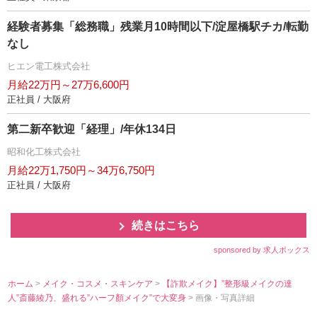
経験者募集「総務職」残業月10時間以下/淀屋橋駅チカ/転勤
なし
ヒエン電工株式会社
月給22万円～27万6,600円
正社員 / 大阪府
第二新卒歓迎「経理」/年休134日
昭和化工株式会社
月給22万1,750円～34万6,750円
正社員 / 大阪府
続きはこちら
sponsored by 求人ボックス
ホーム
>
メイク・コスメ・スキンケア
>
【詐欺メイク】”整形級メイクの達
人”斎藤綾乃、盛れる”ハーフ顏メイク”で大変身
> 画像・写真詳細