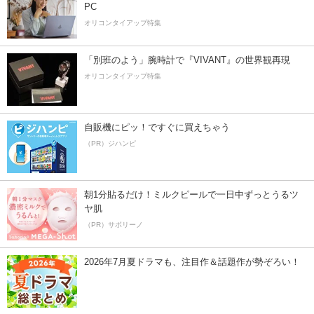
PC
オリコンタイアップ特集
「別班のよう」腕時計で『VIVANT』の世界観再現
オリコンタイアップ特集
自販機にピッ！ですぐに買えちゃう
（PR）ジハンピ
朝1分貼るだけ！ミルクピールで一日中ずっとうるツ
ヤ肌
（PR）サボリーノ
2026年7月夏ドラマも、注目作＆話題作が勢ぞろい！