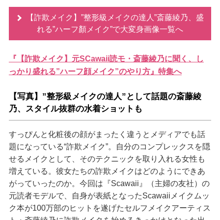
【詐欺メイク】”整形級メイクの達人”斎藤綾乃、盛
れる”ハーフ顏メイク”で大変身画像一覧へ
『【詐欺メイク】元SCawaii読モ・斎藤綾乃に聞く、し
っかり盛れる”ハーフ顔メイク”のやり方』特集へ
【写真】”整形級メイクの達人”として話題の斎藤綾
乃、スタイル抜群の水着ショットも
すっぴんと化粧後の顔がまったく違うとメディアでも話
題になっている“詐欺メイク”。自分のコンプレックスを隠
せるメイクとして、そのテクニックを取り入れる女性も
増えている。彼女たちの詐欺メイクはどのようにできあ
がっていったのか。今回は『Scawaii』（主婦の友社）の
元読者モデルで、自身が表紙となったScawaiiメイクムッ
ク本が100万部のヒットを遂げたセルフメイクアーティス