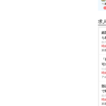
求
紙
ら
株
時給
派遣
「
可
社
時給
アル
部
で
株
時給
派遣