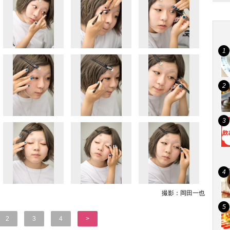
撮影：岡田一也
2
3
4
>