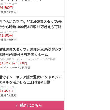
式会社トーコー
1,500円
社員 / 大阪府
具での組み立てなど工場製造スタッフ/未
験から時給1900円&月収36万超えも可能
式会社トーコー
1,900円
社員 / 大阪府
福祉調理スタッフ」調理師免許必須/シフ
相談可/介護付き有料老人ホーム
式会社川島コーポレーション/サニーライフ杉並
1,226円～1,300円
バイト・パート / 東京都
場でインドネシア語の通訳/インドネシア
スキルを活かせる 土日休み&日勤
式会社トーコー
1,450円
社員 / 大阪府
続きはこちら