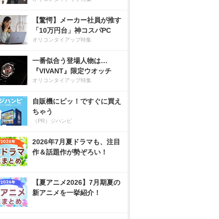
【驚愕】メーカー社員が推す
「10万円台」神コスパPC
オリコンタイアップ特集
一番似合う登場人物は…
『VIVANT』限定ウオッチ
オリコンタイアップ特集
自販機にピッ！ですぐに買え
ちゃう
（PR）ジハンピ
2026年7月夏ドラマも、注目
作＆話題作が勢ぞろい！
【夏アニメ2026】7月期夏の
新アニメを一挙紹介！