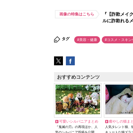
『【詐欺メイク
画像の特集はこちら
ルに詐欺れる
タグ
#美容・健康
#コスメ・スキン
おすすめコンテンツ
可愛いシルバニアまとめ
癒やしの猫ま
『鬼滅の刃』の再現ほか、人
人気タレント猫、
気のシルバニア投稿を公開
キュートな猫ズラ