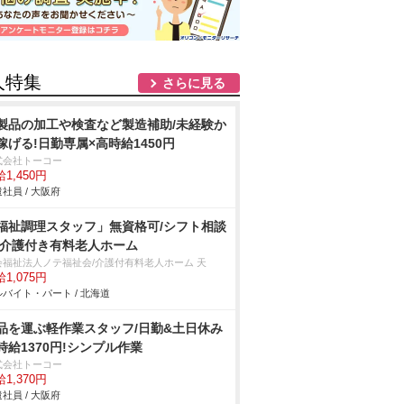
人特集
さらに見る
製品の加工や検査など製造補助/未経験か
稼げる!日勤専属×高時給1450円
式会社トーコー
1,450円
社員 / 大阪府
福祉調理スタッフ」無資格可/シフト相談
/介護付き有料老人ホーム
会福祉法人ノテ福祉会/介護付有料老人ホーム 天
1,075円
バイト・パート / 北海道
品を運ぶ軽作業スタッフ/日勤&土日休み
時給1370円!シンプル作業
式会社トーコー
1,370円
社員 / 大阪府