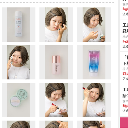
株
時給
派遣
工
経
株
時給
派遣
「
ト
株
時給
アル
工
語
株
時給
派遣