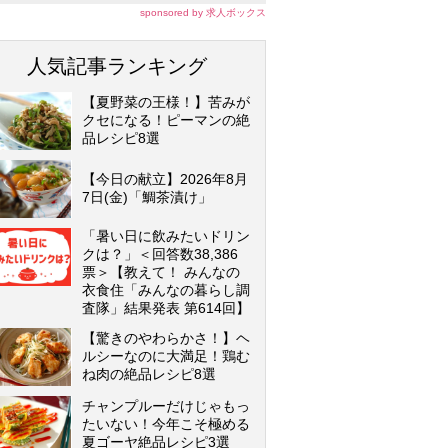
sponsored by 求人ボックス
人気記事ランキング
【夏野菜の王様！】苦みが
クセになる！ピーマンの絶
品レシピ8選
【今日の献立】2026年8月
7日(金)「鯛茶漬け」
「暑い日に飲みたいドリン
クは？」＜回答数38,386
票＞【教えて！ みんなの
衣食住「みんなの暮らし調
査隊」結果発表 第614回】
【驚きのやわらかさ！】ヘ
ルシーなのに大満足！鶏む
ね肉の絶品レシピ8選
チャンプルーだけじゃもっ
たいない！今年こそ極める
夏ゴーヤ絶品レシピ3選