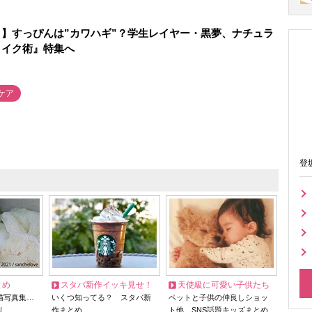
】すっぴんは”カワハギ”？学生レイヤー・黒夢、ナチュラ
メイク術』特集へ
ケア
登
とめ
スタバ新作イッキ見せ！
天使級に可愛い子供たち
猫写真集…
いくつ知ってる？ スタバ新
ペットと子供の仲良しショッ
リ
作まとめ
ト他、SNS話題キッズまとめ