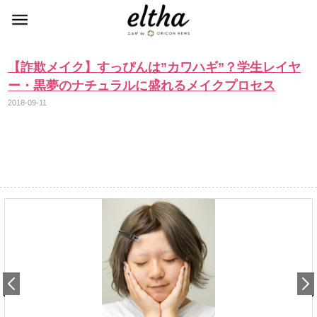
【詐欺メイク】すっぴんは”カワハギ”？学生レイヤ
ー・黒夢のナチュラルに盛れるメイクプロセス
2018-09-11