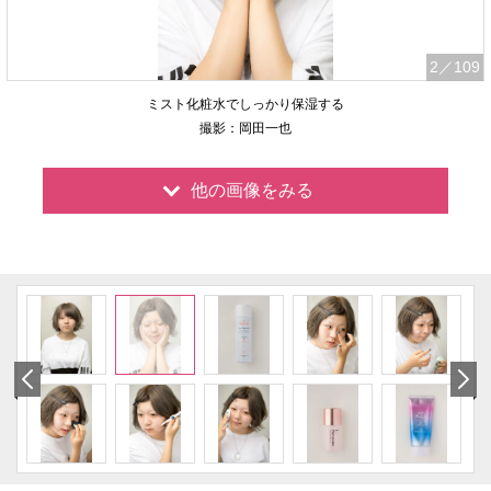
2
／109
ミスト化粧水でしっかり保湿する
撮影：岡田一也
他の画像をみる