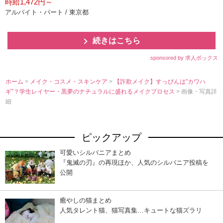
時給1,472円～
アルバイト・パート / 東京都
続きはこちら
sponsored by 求人ボックス
ホーム
>
メイク・コスメ・スキンケア
>
【詐欺メイク】すっぴんは”カワハ
ギ”？学生レイヤー・黒夢のナチュラルに盛れるメイクプロセス
> 画像・写真詳
細
ピックアップ
可愛いシルバニアまとめ
『鬼滅の刃』の再現ほか、人気のシルバニア投稿を
公開
癒やしの猫まとめ
人気タレント猫、猫写真集…キュートな猫ズラリ