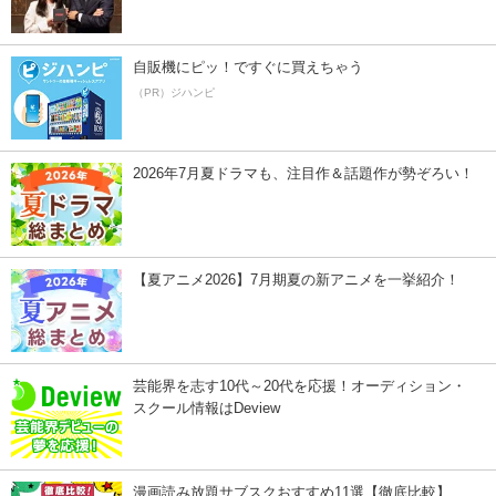
自販機にピッ！ですぐに買えちゃう
（PR）ジハンピ
2026年7月夏ドラマも、注目作＆話題作が勢ぞろい！
【夏アニメ2026】7月期夏の新アニメを一挙紹介！
芸能界を志す10代～20代を応援！オーディション・
スクール情報はDeview
漫画読み放題サブスクおすすめ11選【徹底比較】