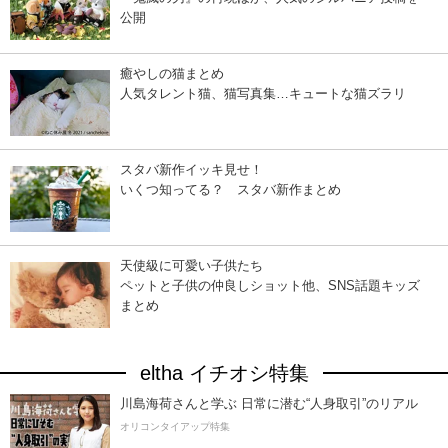
公開
癒やしの猫まとめ
人気タレント猫、猫写真集…キュートな猫ズラリ
スタバ新作イッキ見せ！
いくつ知ってる？ スタバ新作まとめ
天使級に可愛い子供たち
ペットと子供の仲良しショット他、SNS話題キッズ
まとめ
eltha イチオシ特集
川島海荷さんと学ぶ 日常に潜む“人身取引”のリアル
オリコンタイアップ特集