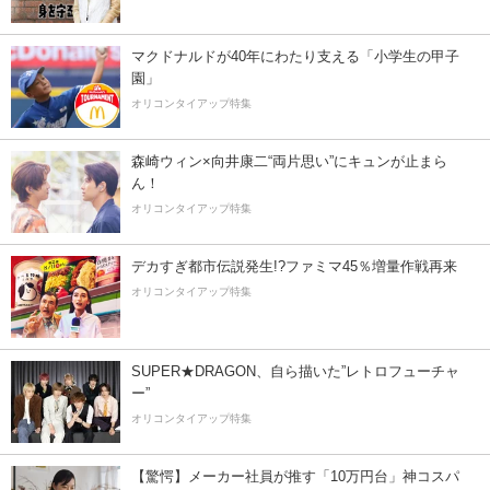
マクドナルドが40年にわたり支える「小学生の甲子
園」
オリコンタイアップ特集
森崎ウィン×向井康二“両片思い”にキュンが止まら
ん！
オリコンタイアップ特集
デカすぎ都市伝説発生!?ファミマ45％増量作戦再来
オリコンタイアップ特集
SUPER★DRAGON、自ら描いた”レトロフューチャ
ー”
オリコンタイアップ特集
【驚愕】メーカー社員が推す「10万円台」神コスパ