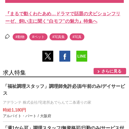
『まるで動くわたあめ…ドラマで話題の犬ビションフリ
ーゼ、飼い主に聞く“白モフ”の魅力』特集へ
#動物
#ペット
#写真集
#写真
さらに見る
求人特集
「福祉調理スタッフ」調理師免許必須/午前のみ/デイサービ
ス
アデランテ 株式会社/宅老所あでらんて二条通りの家
時給1,180円
アルバイト・パート / 大阪府
「週1から可」調理スタッフ/無資格可/日勤のみ/サービス付