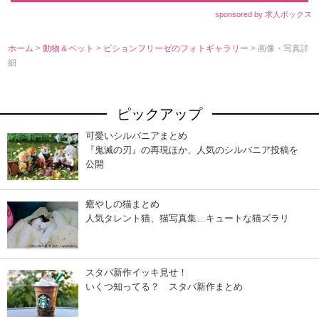
sponsored by 求人ボックス
ホーム
>
動物＆ペット
>
ビションフリーゼのフォトギャラリー
> 画像・写真詳
細
ピックアップ
可愛いシルバニアまとめ
『鬼滅の刃』の再現ほか、人気のシルバニア投稿を
公開
癒やしの猫まとめ
人気タレント猫、猫写真集…キュートな猫ズラリ
スタバ新作イッキ見せ！
いくつ知ってる？ スタバ新作まとめ