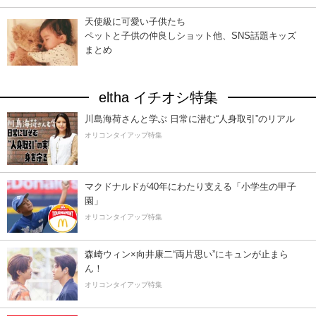
天使級に可愛い子供たち
ペットと子供の仲良しショット他、SNS話題キッズ
まとめ
eltha イチオシ特集
川島海荷さんと学ぶ 日常に潜む“人身取引”のリアル
オリコンタイアップ特集
マクドナルドが40年にわたり支える「小学生の甲子
園」
オリコンタイアップ特集
森崎ウィン×向井康二“両片思い”にキュンが止まら
ん！
オリコンタイアップ特集