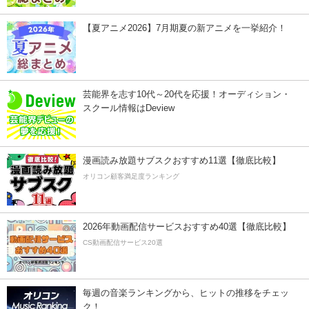
【夏アニメ2026】7月期夏の新アニメを一挙紹介！
芸能界を志す10代～20代を応援！オーディション・
スクール情報はDeview
漫画読み放題サブスクおすすめ11選【徹底比較】
オリコン顧客満足度ランキング
2026年動画配信サービスおすすめ40選【徹底比較】
CS動画配信サービス20選
毎週の音楽ランキングから、ヒットの推移をチェッ
ク！