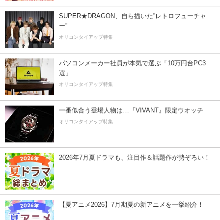
SUPER★DRAGON、自ら描いた”レトロフューチャ
ー”
オリコンタイアップ特集
パソコンメーカー社員が本気で選ぶ「10万円台PC3
選」
オリコンタイアップ特集
一番似合う登場人物は…『VIVANT』限定ウオッチ
オリコンタイアップ特集
2026年7月夏ドラマも、注目作＆話題作が勢ぞろい！
【夏アニメ2026】7月期夏の新アニメを一挙紹介！