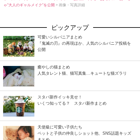
ゃ”大人のギャルメイク”を公開
> 画像・写真詳細
ピックアップ
可愛いシルバニアまとめ
『鬼滅の刃』の再現ほか、人気のシルバニア投稿を
公開
癒やしの猫まとめ
人気タレント猫、猫写真集…キュートな猫ズラリ
スタバ新作イッキ見せ！
いくつ知ってる？ スタバ新作まとめ
天使級に可愛い子供たち
ペットと子供の仲良しショット他、SNS話題キッズ
まとめ