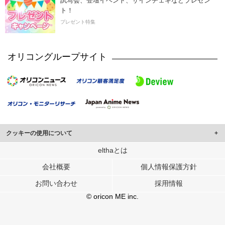
試写会、登壇イベント、サインチェキなどプレゼン
ト！
プレゼント特集
オリコングループサイト
クッキーの使用について
このサイトでは Cookie を使用して、ユーザーに合わせたコンテンツや広告の
elthaとは
表示、ソーシャル メディア機能の提供、広告の表示回数やクリック数の測定を
会社概要
個人情報保護方針
行っています。
また、ユーザーによるサイトの利用状況についても情報を収集し、ソーシャル
お問い合わせ
採用情報
メディアや広告配信、データ解析の各パートナーに提供しています。
各パートナーは、この情報とユーザーが各パートナーに提供した他の情報や、
© oricon ME inc.
ユーザーが各パートナーのサービスを使用したときに収集した他の情報を組み
合わせて使用することがあります。