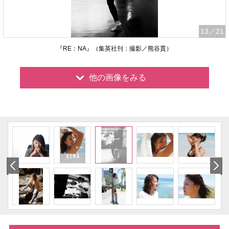
13
／21
『RE：NA』（集英社刊：撮影／熊谷貫）
他の画像をみる