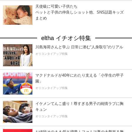
天使級に可愛い子供たち
ペットと子供の仲良しショット他、SNS話題キッズ
まとめ
eltha イチオシ特集
川島海荷さんと学ぶ 日常に潜む“人身取引”のリアル
オリコンタイアップ特集
マクドナルドが40年にわたり支える「小学生の甲子
園」
オリコンタイアップ特集
イケメンてんこ盛り！尊すぎる男子の純情ラブに胸
キュン
オリコンタイアップ特集
お値段そのまま45％増量！ファミマ夏の大盤振る舞