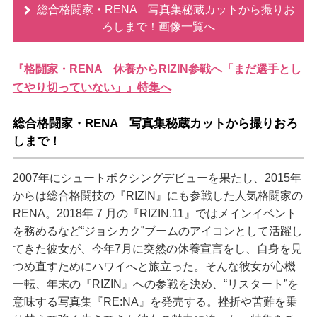
総合格闘家・RENA 写真集秘蔵カットから撮りお
ろしまで！画像一覧へ
『格闘家・RENA 休養からRIZIN参戦へ「まだ選手とし
てやり切っていない」』特集へ
総合格闘家・RENA 写真集秘蔵カットから撮りおろ
しまで！
2007年にシュートボクシングデビューを果たし、2015年
からは総合格闘技の『RIZIN』にも参戦した人気格闘家の
RENA。2018年 7 月の『RIZIN.11』ではメインイベント
を務めるなど“ジョシカク”ブームのアイコンとして活躍し
てきた彼女が、今年7月に突然の休養宣言をし、自身を見
つめ直すためにハワイへと旅立った。そんな彼女が心機
一転、年末の『RIZIN』への参戦を決め、“リスタート”を
意味する写真集『RE:NA』を発売する。挫折や苦難を乗